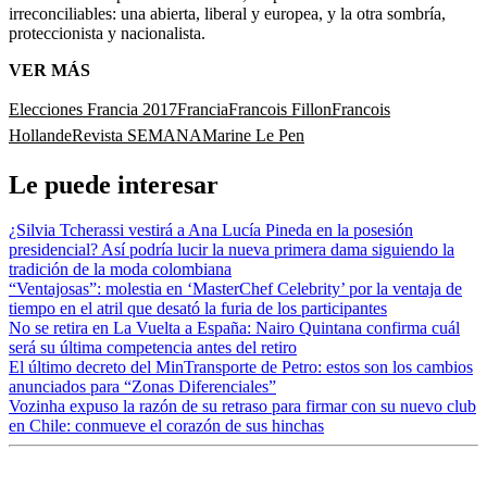
irreconciliables: una abierta, liberal y europea, y la otra sombría,
proteccionista y nacionalista.
VER MÁS
Elecciones Francia 2017
Francia
Francois Fillon
Francois
Hollande
Revista SEMANA
Marine Le Pen
Le puede interesar
¿Silvia Tcherassi vestirá a Ana Lucía Pineda en la posesión
presidencial? Así podría lucir la nueva primera dama siguiendo la
tradición de la moda colombiana
“Ventajosas”: molestia en ‘MasterChef Celebrity’ por la ventaja de
tiempo en el atril que desató la furia de los participantes
No se retira en La Vuelta a España: Nairo Quintana confirma cuál
será su última competencia antes del retiro
El último decreto del MinTransporte de Petro: estos son los cambios
anunciados para “Zonas Diferenciales”
Vozinha expuso la razón de su retraso para firmar con su nuevo club
en Chile: conmueve el corazón de sus hinchas