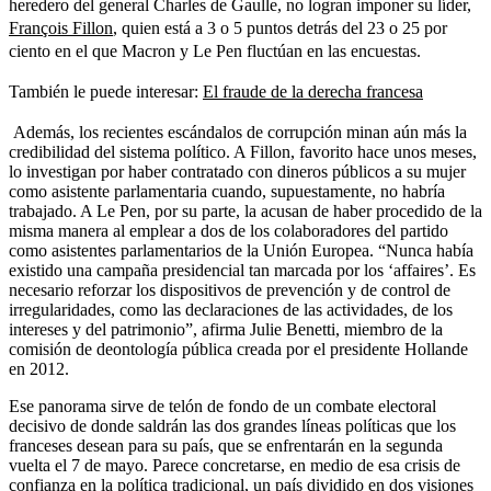
heredero del general Charles de Gaulle, no logran imponer su líder,
François Fillon
, quien está a 3 o 5 puntos detrás del 23 o 25 por
ciento en el que Macron y Le Pen fluctúan en las encuestas.
También le puede interesar:
El fraude de la derecha francesa
Además, los recientes escándalos de corrupción minan aún más la
credibilidad del sistema político. A Fillon, favorito hace unos meses,
lo investigan por haber contratado con dineros públicos a su mujer
como asistente parlamentaria cuando, supuestamente, no habría
trabajado. A Le Pen, por su parte, la acusan de haber procedido de la
misma manera al emplear a dos de los colaboradores del partido
como asistentes parlamentarios de la Unión Europea. “Nunca había
existido una campaña presidencial tan marcada por los ‘affaires’. Es
necesario reforzar los dispositivos de prevención y de control de
irregularidades, como las declaraciones de las actividades, de los
intereses y del patrimonio”, afirma Julie Benetti, miembro de la
comisión de deontología pública creada por el presidente Hollande
en 2012.
Ese panorama sirve de telón de fondo de un combate electoral
decisivo de donde saldrán las dos grandes líneas políticas que los
franceses desean para su país, que se enfrentarán en la segunda
vuelta el 7 de mayo. Parece concretarse, en medio de esa crisis de
confianza en la política tradicional, un país dividido en dos visiones