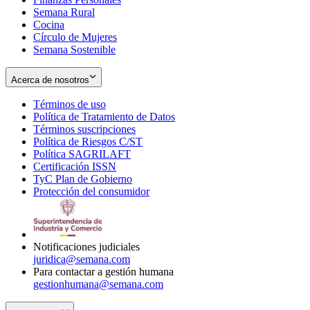
Semana Rural
Cocina
Círculo de Mujeres
Semana Sostenible
Acerca de nosotros
Términos de uso
Opens
Política de Tratamiento de Datos
in
Opens
Términos suscripciones
new
Opens
in
Política de Riesgos C/ST
window
in
Opens
new
Política SAGRILAFT
Opens
new
in
window
Certificación ISSN
Opens
in
window
new
TyC Plan de Gobierno
in
new
Opens
window
Protección del consumidor
new
window
in
Opens
window
new
in
window
new
window
Notificaciones judiciales
juridica@semana.com
Para contactar a gestión humana
gestionhumana@semana.com