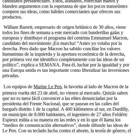
candidatos presidenciales. Estos, afanados, estrechan manos y
blanden argumentos con la esperanza de que los pocos transeúntes
compren sus ideas, como hábiles comerciantes que ofrecen sus
productos.
William Barrett, empresario de origen británico de 30 años, viene
todos los fines de semana a este mercado con banderillas galas y
europeas y distribuye el programa del centrista Emmanuel Macron,
candidato del movimiento ¡En marcha! “Antes yo votaba por la
derecha. Pero dado que Macron ha sabido conciliar los valores
humanistas de la izquierda y la apertura económica de la derecha,
por primera vez me identifico completamente con las ideas de un
político”, explica a SEMANA. Para él, luchar por la igualdad y por
una Europa unida es tan importante como liberalizar las inversiones
privadas.
Los equipos de
Marine Le Pen
, la favorita al lado de Macron de la
primera vuelta del 23 de abril, no vienen al mercado. Quizás saben
que no es tarea fácil convencer a las elites denunciadas por la
presidenta del Frente Nacional, que se pasean en las calles del
burgués distrito 1 de la capital. A 400 kilómetros al sur, en Dardilly,
un municipio de 8.000 habitantes, el ingeniero de 27 años Frédéric
Espieux milita a su manera en las redes y en lo que él llama los
“medios de comunicación alternativos”, donde difunde las ideas de
Le Pen. Con su teclado lucha contra el aborto, la teoría de género, el