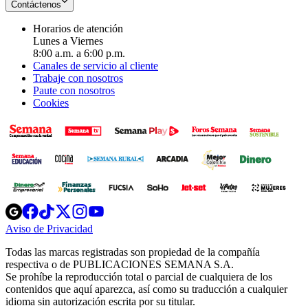
Contáctenos
Horarios de atención
Lunes a Viernes
8:00 a.m. a 6:00 p.m.
Canales de servicio al cliente
Trabaje con nosotros
Paute con nosotros
Cookies
Opens
Opens
Opens
Opens
Opens
in
in
in
in
in
Aviso de Privacidad
Opens
new
new
new
new
new
in
window
window
window
window
window
Todas las marcas registradas son propiedad de la compañía
new
respectiva o de PUBLICACIONES SEMANA S.A.
window
Se prohíbe la reproducción total o parcial de cualquiera de los
contenidos que aquí aparezca, así como su traducción a cualquier
idioma sin autorización escrita por su titular.