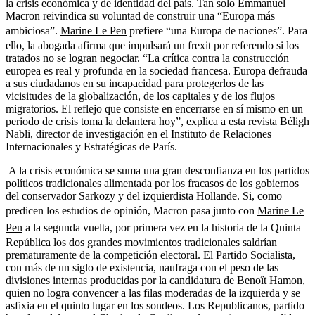
la crisis económica y de identidad del país. Tan solo Emmanuel
Macron reivindica su voluntad de construir una “Europa más
ambiciosa”.
Marine Le Pen
prefiere “una Europa de naciones”. Para
ello, la abogada afirma que impulsará un frexit por referendo si los
tratados no se logran negociar. “La crítica contra la construcción
europea es real y profunda en la sociedad francesa. Europa defrauda
a sus ciudadanos en su incapacidad para protegerlos de las
vicisitudes de la globalización, de los capitales y de los flujos
migratorios. El reflejo que consiste en encerrarse en sí mismo en un
periodo de crisis toma la delantera hoy”, explica a esta revista Béligh
Nabli, director de investigación en el Instituto de Relaciones
Internacionales y Estratégicas de París.
A la crisis económica se suma una gran desconfianza en los partidos
políticos tradicionales alimentada por los fracasos de los gobiernos
del conservador Sarkozy y del izquierdista Hollande. Si, como
predicen los estudios de opinión, Macron pasa junto con
Marine Le
Pen
a la segunda vuelta, por primera vez en la historia de la Quinta
República los dos grandes movimientos tradicionales saldrían
prematuramente de la competición electoral. El Partido Socialista,
con más de un siglo de existencia, naufraga con el peso de las
divisiones internas producidas por la candidatura de Benoît Hamon,
quien no logra convencer a las filas moderadas de la izquierda y se
asfixia en el quinto lugar en los sondeos. Los Republicanos, partido