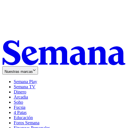
Nuestras marcas
Semana Play
Semana TV
Dinero
Arcadia
Soho
Opens
Fucsia
in
Opens
4 Patas
new
in
Educación
window
new
Foros Semana
window
Finanzas Personales