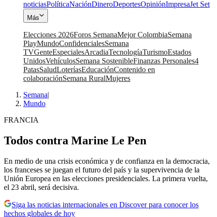
noticias
Política
Nación
Dinero
Deportes
Opinión
Impresa
Jet Set
Más
Elecciones 2026
Foros Semana
Mejor Colombia
Semana
Play
Mundo
Confidenciales
Semana
TV
Gente
Especiales
Arcadia
Tecnología
Turismo
Estados
Unidos
Vehículos
Semana Sostenible
Finanzas Personales
4
Patas
Salud
Loterías
Educación
Contenido en
colaboración
Semana Rural
Mujeres
Semana
|
Mundo
FRANCIA
Todos contra Marine Le Pen
En medio de una crisis económica y de confianza en la democracia,
los franceses se juegan el futuro del país y la supervivencia de la
Unión Europea en las elecciones presidenciales. La primera vuelta,
el 23 abril, será decisiva.
Siga las noticias internacionales en Discover para conocer los
hechos globales de hoy