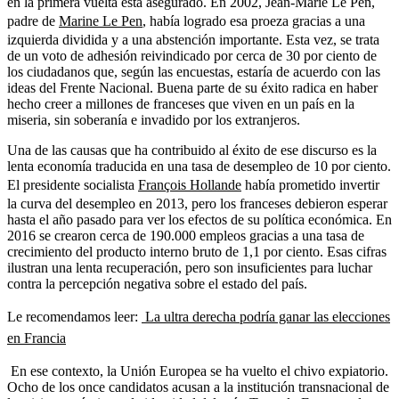
en la primera vuelta está asegurado. En 2002, Jean-Marie Le Pen,
padre de
Marine Le Pen
, había logrado esa proeza gracias a una
izquierda dividida y a una abstención importante. Esta vez, se trata
de un voto de adhesión reivindicado por cerca de 30 por ciento de
los ciudadanos que, según las encuestas, estaría de acuerdo con las
ideas del Frente Nacional. Buena parte de su éxito radica en haber
hecho creer a millones de franceses que viven en un país en la
miseria, sin soberanía e invadido por los extranjeros.
Una de las causas que ha contribuido al éxito de ese discurso es la
lenta economía traducida en una tasa de desempleo de 10 por ciento.
El presidente socialista
François Hollande
había prometido invertir
la curva del desempleo en 2013, pero los franceses debieron esperar
hasta el año pasado para ver los efectos de su política económica. En
2016 se crearon cerca de 190.000 empleos gracias a una tasa de
crecimiento del producto interno bruto de 1,1 por ciento. Esas cifras
ilustran una lenta recuperación, pero son insuficientes para luchar
contra la percepción negativa sobre el estado del país.
Le recomendamos leer:
La ultra derecha podría ganar las elecciones
en Francia
En ese contexto, la Unión Europea se ha vuelto el chivo expiatorio.
Ocho de los once candidatos acusan a la institución transnacional de