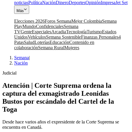
noticias
Política
Nación
Dinero
Deportes
Opinión
Impresa
Jet Set
Más
Elecciones 2026
Foros Semana
Mejor Colombia
Semana
Play
Mundo
Confidenciales
Semana
TV
Gente
Especiales
Arcadia
Tecnología
Turismo
Estados
Unidos
Vehículos
Semana Sostenible
Finanzas Personales
4
Patas
Salud
Loterías
Educación
Contenido en
colaboración
Semana Rural
Mujeres
Semana
|
Nación
Judicial
Atención | Corte Suprema ordena la
captura del exmagistrado Leonidas
Bustos por escándalo del Cartel de la
Toga
Desde hace varios años el expresidente de la Corte Suprema se
encuentra en Canadá.