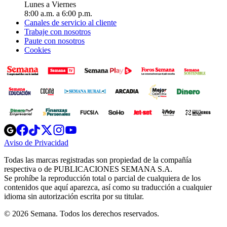
Lunes a Viernes
8:00 a.m. a 6:00 p.m.
Canales de servicio al cliente
Trabaje con nosotros
Paute con nosotros
Cookies
Opens
Opens
Opens
Opens
Opens
in
in
in
in
in
Aviso de Privacidad
Opens
new
new
new
new
new
in
window
window
window
window
window
Todas las marcas registradas son propiedad de la compañía
new
respectiva o de PUBLICACIONES SEMANA S.A.
window
Se prohíbe la reproducción total o parcial de cualquiera de los
contenidos que aquí aparezca, así como su traducción a cualquier
idioma sin autorización escrita por su titular.
© 2026 Semana. Todos los derechos reservados.