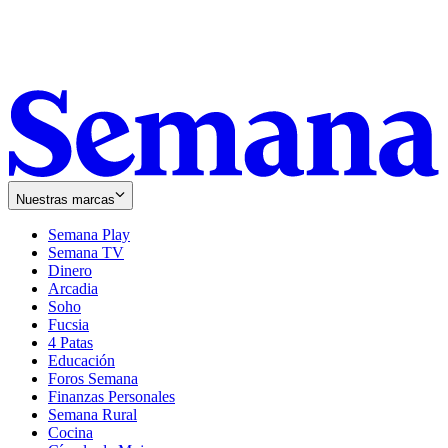
Nuestras marcas
Semana Play
Semana TV
Dinero
Arcadia
Soho
Opens
Fucsia
in
Opens
4 Patas
new
in
Educación
window
new
Foros Semana
window
Finanzas Personales
Semana Rural
Cocina