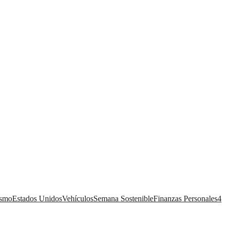
ismo
Estados Unidos
Vehículos
Semana Sostenible
Finanzas Personales
4