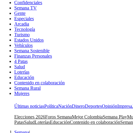
Confidenciales
Semana TV
Gente
Especiales
Arcadia
Tecnología
Turismo
Estados Unidos
Vehículos
Semana Sostenible
Finanzas Personales
4 Patas
Salud
Loterías
Educación
Contenido en colaboración
Semana Rural
Mujeres
Últimas noticias
Política
Nación
Dinero
Deportes
Opinión
Impresa
Elecciones 2026
Foros Semana
Mejor Colombia
Semana Play
Mu
Patas
Salud
Loterías
Educación
Contenido en colaboración
Seman
Semana
|