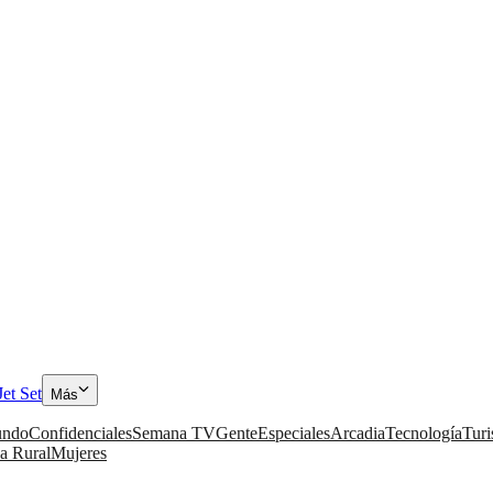
Jet Set
Más
ndo
Confidenciales
Semana TV
Gente
Especiales
Arcadia
Tecnología
Tur
a Rural
Mujeres