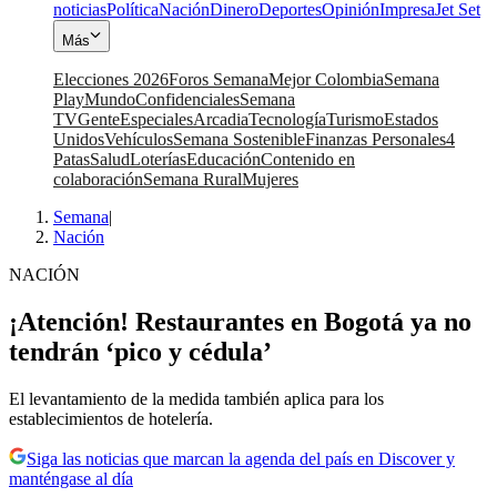
noticias
Política
Nación
Dinero
Deportes
Opinión
Impresa
Jet Set
Más
Elecciones 2026
Foros Semana
Mejor Colombia
Semana
Play
Mundo
Confidenciales
Semana
TV
Gente
Especiales
Arcadia
Tecnología
Turismo
Estados
Unidos
Vehículos
Semana Sostenible
Finanzas Personales
4
Patas
Salud
Loterías
Educación
Contenido en
colaboración
Semana Rural
Mujeres
Semana
|
Nación
NACIÓN
¡Atención! Restaurantes en Bogotá ya no
tendrán ‘pico y cédula’
El levantamiento de la medida también aplica para los
establecimientos de hotelería.
Siga las noticias que marcan la agenda del país en Discover y
manténgase al día