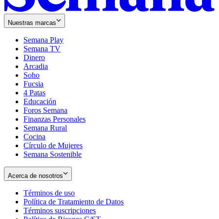
Nuestras marcas
Semana Play
Semana TV
Dinero
Arcadia
Soho
Opens
Fucsia
in
Opens
4 Patas
new
in
Educación
window
new
Foros Semana
window
Finanzas Personales
Semana Rural
Cocina
Círculo de Mujeres
Semana Sostenible
Acerca de nosotros
Términos de uso
Opens
Política de Tratamiento de Datos
in
Opens
Términos suscripciones
new
Opens
in