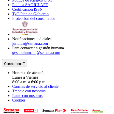
Política de Riesgos C/ST
window
in
Opens
new
Política SAGRILAFT
Opens
new
in
window
Certificación ISSN
Opens
in
window
new
TyC Plan de Gobierno
in
new
Opens
window
Protección del consumidor
new
window
in
Opens
window
new
in
window
new
window
Notificaciones judiciales
juridica@semana.com
Para contactar a gestión humana
gestionhumana@semana.com
Contáctenos
Horarios de atención
Lunes a Viernes
8:00 a.m. a 6:00 p.m.
Canales de servicio al cliente
Trabaje con nosotros
Paute con nosotros
Cookies