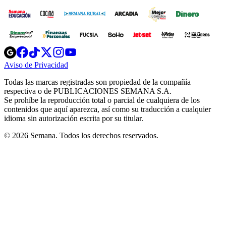
Opens
Opens
Opens
Opens
Opens
in
in
in
in
in
Aviso de Privacidad
Opens
new
new
new
new
new
in
window
window
window
window
window
Todas las marcas registradas son propiedad de la compañía
new
respectiva o de PUBLICACIONES SEMANA S.A.
window
Se prohíbe la reproducción total o parcial de cualquiera de los
contenidos que aquí aparezca, así como su traducción a cualquier
idioma sin autorización escrita por su titular.
© 2026 Semana. Todos los derechos reservados.