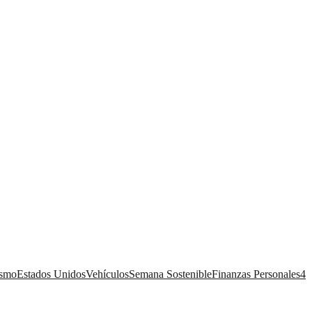
ismo
Estados Unidos
Vehículos
Semana Sostenible
Finanzas Personales
4