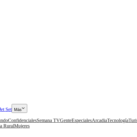
Jet Set
Más
ndo
Confidenciales
Semana TV
Gente
Especiales
Arcadia
Tecnología
Tur
a Rural
Mujeres