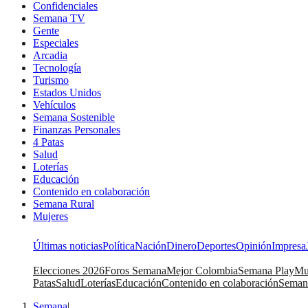
Confidenciales
Semana TV
Gente
Especiales
Arcadia
Tecnología
Turismo
Estados Unidos
Vehículos
Semana Sostenible
Finanzas Personales
4 Patas
Salud
Loterías
Educación
Contenido en colaboración
Semana Rural
Mujeres
Últimas noticias
Política
Nación
Dinero
Deportes
Opinión
Impresa
Elecciones 2026
Foros Semana
Mejor Colombia
Semana Play
Mu
Patas
Salud
Loterías
Educación
Contenido en colaboración
Seman
Semana
|