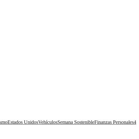
ismo
Estados Unidos
Vehículos
Semana Sostenible
Finanzas Personales
4