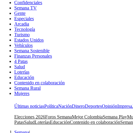
Confidenciales
Semana TV
Gente
Especiales
Arcadia
Tecnología
Turismo
Estados Unidos
Vehículos
Semana Sostenible
Finanzas Personales
4 Patas
Salud
Loterías
Educación
Contenido en colaboración
Semana Rural
Mujeres
Últimas noticias
Política
Nación
Dinero
Deportes
Opinión
Impresa
Elecciones 2026
Foros Semana
Mejor Colombia
Semana Play
Mu
Patas
Salud
Loterías
Educación
Contenido en colaboración
Seman
Semana
|