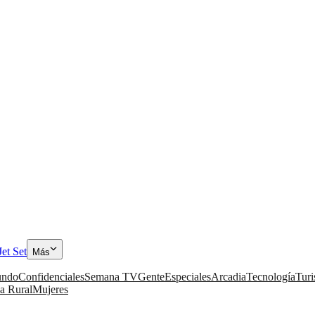
Jet Set
Más
ndo
Confidenciales
Semana TV
Gente
Especiales
Arcadia
Tecnología
Tur
a Rural
Mujeres