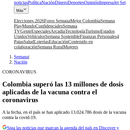
noticias
Política
Nación
Dinero
Deportes
Opinión
Impresa
Jet Set
Más
Elecciones 2026
Foros Semana
Mejor Colombia
Semana
Play
Mundo
Confidenciales
Semana
TV
Gente
Especiales
Arcadia
Tecnología
Turismo
Estados
Unidos
Vehículos
Semana Sostenible
Finanzas Personales
4
Patas
Salud
Loterías
Educación
Contenido en
colaboración
Semana Rural
Mujeres
Semana
|
Nación
CORONAVIRUS
Colombia superó las 13 millones de dosis
aplicadas de la vacuna contra el
coronavirus
A la fecha, en el país se han aplicado 13.024.786 dosis de la vacuna
contra la covid-19.
Siga las noticias que marcan la agenda del país en Discover y