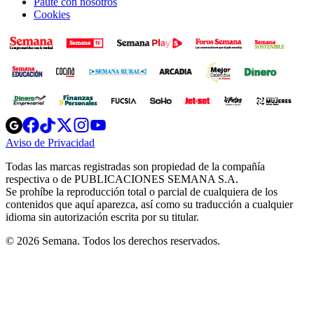
Paute con nosotros
Cookies
Opens
Opens
Opens
Opens
Opens
in
in
in
in
in
Aviso de Privacidad
Opens
new
new
new
new
new
in
window
window
window
window
window
Todas las marcas registradas son propiedad de la compañía
new
respectiva o de PUBLICACIONES SEMANA S.A.
window
Se prohíbe la reproducción total o parcial de cualquiera de los
contenidos que aquí aparezca, así como su traducción a cualquier
idioma sin autorización escrita por su titular.
© 2026 Semana. Todos los derechos reservados.