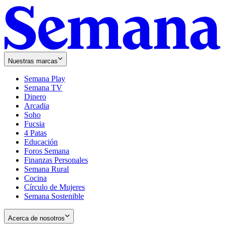
Nuestras marcas
Semana Play
Semana TV
Dinero
Arcadia
Soho
Opens
Fucsia
in
Opens
4 Patas
new
in
Educación
window
new
Foros Semana
window
Finanzas Personales
Semana Rural
Cocina
Círculo de Mujeres
Semana Sostenible
Acerca de nosotros