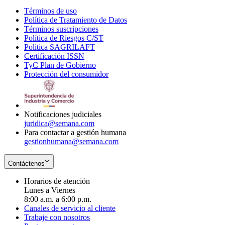
Términos de uso
Opens
Política de Tratamiento de Datos
in
Opens
Términos suscripciones
new
Opens
in
Política de Riesgos C/ST
window
in
Opens
new
Política SAGRILAFT
Opens
new
in
window
Certificación ISSN
Opens
in
window
new
TyC Plan de Gobierno
in
new
Opens
window
Protección del consumidor
new
window
in
Opens
window
new
in
window
new
window
Notificaciones judiciales
juridica@semana.com
Para contactar a gestión humana
gestionhumana@semana.com
Contáctenos
Horarios de atención
Lunes a Viernes
8:00 a.m. a 6:00 p.m.
Canales de servicio al cliente
Trabaje con nosotros