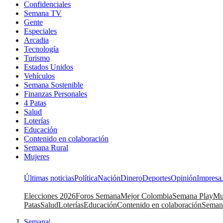
Confidenciales
Semana TV
Gente
Especiales
Arcadia
Tecnología
Turismo
Estados Unidos
Vehículos
Semana Sostenible
Finanzas Personales
4 Patas
Salud
Loterías
Educación
Contenido en colaboración
Semana Rural
Mujeres
Últimas noticias
Política
Nación
Dinero
Deportes
Opinión
Impresa
Elecciones 2026
Foros Semana
Mejor Colombia
Semana Play
Mu
Patas
Salud
Loterías
Educación
Contenido en colaboración
Seman
Semana
|