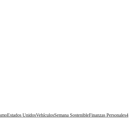
ismo
Estados Unidos
Vehículos
Semana Sostenible
Finanzas Personales
4