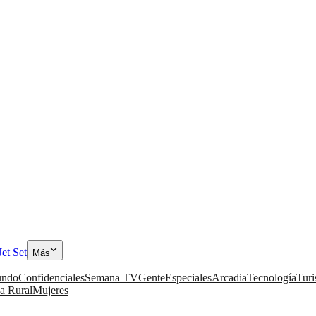
Jet Set
Más
ndo
Confidenciales
Semana TV
Gente
Especiales
Arcadia
Tecnología
Tur
a Rural
Mujeres