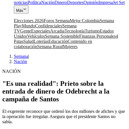
noticias
Política
Nación
Dinero
Deportes
Opinión
Impresa
Jet Set
Más
Elecciones 2026
Foros Semana
Mejor Colombia
Semana
Play
Mundo
Confidenciales
Semana
TV
Gente
Especiales
Arcadia
Tecnología
Turismo
Estados
Unidos
Vehículos
Semana Sostenible
Finanzas Personales
4
Patas
Salud
Loterías
Educación
Contenido en
colaboración
Semana Rural
Mujeres
Semana
|
Nación
NACIÓN
"Es una realidad": Prieto sobre la
entrada de dinero de Odebrecht a la
campaña de Santos
El exgerente reconoce que ordenó los dos millones de afiches y que
la operación fue irregular. Asegura que el presidente Santos no
sabía.