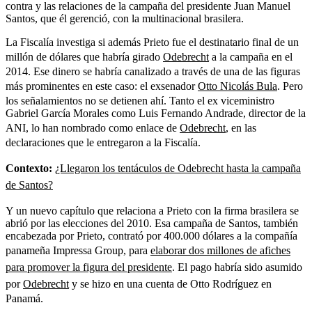
contra y las relaciones de la campaña del presidente Juan Manuel
Santos, que él gerenció, con la multinacional brasilera.
La Fiscalía investiga si además Prieto fue el destinatario final de un
millón de dólares que habría girado
Odebrecht
a la campaña en el
2014. Ese dinero se habría canalizado a través de una de las figuras
más prominentes en este caso: el exsenador
Otto Nicolás Bula
. Pero
los señalamientos no se detienen ahí. T
anto el ex viceministro
Gabriel García Morales
como Luis Fernando Andrade,
director de la
ANI
, lo han nombrado como enlace de
Odebrecht
, en las
declaraciones que le entregaron a la Fiscalía.
Contexto:
¿Llegaron los tentáculos de Odebrecht hasta la campaña
de Santos?
Y un nuevo capítulo que relaciona a Prieto con la firma brasilera se
abrió por las elecciones del 2010. Esa campaña de Santos, también
encabezada por Prieto, contrató por 400.000 dólares a la compañía
panameña Impressa Group, para
elaborar dos millones de afiches
para promover la figura del presidente
.
El pago habría sido asumido
por
Odebrecht
y se hizo en una cuenta de Otto Rodríguez en
Panamá.