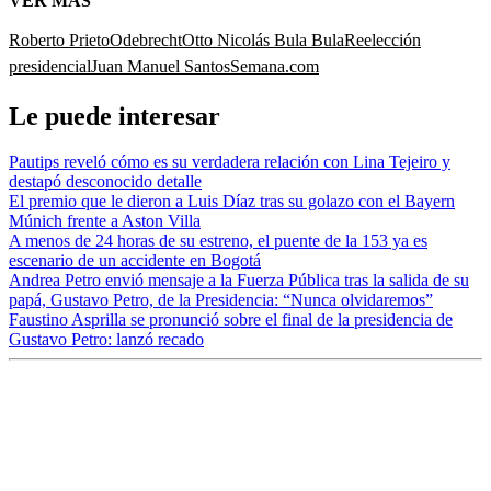
VER MÁS
Roberto Prieto
Odebrecht
Otto Nicolás Bula Bula
Reelección
presidencial
Juan Manuel Santos
Semana.com
Le puede interesar
Pautips reveló cómo es su verdadera relación con Lina Tejeiro y
destapó desconocido detalle
El premio que le dieron a Luis Díaz tras su golazo con el Bayern
Múnich frente a Aston Villa
A menos de 24 horas de su estreno, el puente de la 153 ya es
escenario de un accidente en Bogotá
Andrea Petro envió mensaje a la Fuerza Pública tras la salida de su
papá, Gustavo Petro, de la Presidencia: “Nunca olvidaremos”
Faustino Asprilla se pronunció sobre el final de la presidencia de
Gustavo Petro: lanzó recado