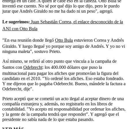
entrega en un café. A quién le cabe eso en la cabeza. Otto Bula se
inventó ese cuento.
No sé por qué dijo lo que dijo, pero le puedo
jurar que Andrés Giraldo no me ha dado ni un peso", agregó.
Le sugerimos:
Juan Sebastián Correa, el enlace desconocido de la
ANI con Otto Bula
"En esa reunión donde llegó
Otto Bula
estuvieron Correa y Andrés
Giraldo. Y luego llegué yo porque soy amigo de Andrés. Y yo no vi
ninguna maleta", sostuvo Prieto.
Así mismo, se refirió al otro punto que vincula a la campaña de
Santos con
Odebrecht
: los 400.000 dólares que puso la
multinacional para pagar los afiches que promovían la figura del
candidato en el 2010. "Yo ordené los afiches. Eso estaba fondeado.
Y me dijeron que lo pagaba Odebrecht. Bueno, mándele la factura a
Odebrecht, dije".
Prieto aceptó que se cometió un acto ilegal al aceptar dinero de una
compañía extranjera y, además, no registrarlo en los libros de
contabilidad. "Yo acepto mi responsabilidad por ordenar los afiches,
y la gente de la campaña tendrá que responder". Y agregó que el
presidente no sabía nada de lo que estaba pasando.