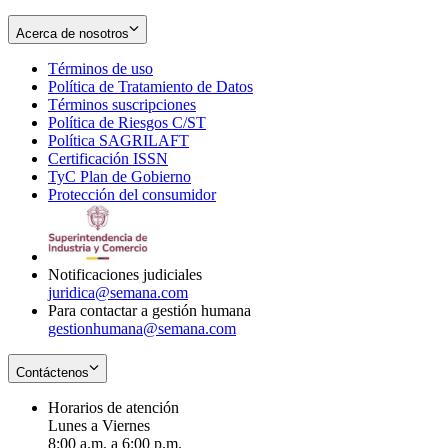
Acerca de nosotros
Términos de uso
Opens
Política de Tratamiento de Datos
in
Opens
Términos suscripciones
new
Opens
in
Política de Riesgos C/ST
window
in
Opens
new
Política SAGRILAFT
Opens
new
in
window
Certificación ISSN
Opens
in
window
new
TyC Plan de Gobierno
in
new
Opens
window
Protección del consumidor
new
window
in
Opens
window
new
in
window
new
window
Notificaciones judiciales
juridica@semana.com
Para contactar a gestión humana
gestionhumana@semana.com
Contáctenos
Horarios de atención
Lunes a Viernes
8:00 a.m. a 6:00 p.m.