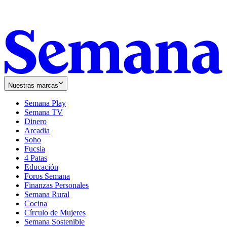
Nuestras marcas
Semana Play
Semana TV
Dinero
Arcadia
Soho
Opens
Fucsia
in
Opens
4 Patas
new
in
Educación
window
new
Foros Semana
window
Finanzas Personales
Semana Rural
Cocina
Círculo de Mujeres
Semana Sostenible