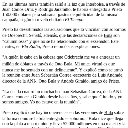
En las últimas horas también salió a la luz que Interbolsa, a través de
Juan Carlos Ortiz y Rodrigo Jaramillo, le habría entregado a Prieto
150.000 dólares para subsanar gastos de publicidad de la misma
campaña, según lo reveló el diario
El Tiempo
.
Prieto ha desestimados las acusaciones que lo vinculan con sobornos
de Odebrecht. Señaló, además, que las declaraciones de
Bula
son
"calumniosas" y que no se ha relacionado con el exsenador. Este
martes, en
Blu Radio
, Prieto retomó sus explicaciones.
"A quién le cabe en la cabeza que
Odebrecht
me va a entregar un
millón de dólares a través de
Otto Bula
. Mi unica virtud es que
nunca me he sentado con un delincuente". Y explicó cómo se armó
la reunión entre Juan Sebastián Correa -secretario de Luis Andrade,
director de la ANI-,
Otto Bula
y Andrés Giraldo, amigo de Prieto.
"La cita la cuadró un muchacho Juan Sebastián Correa, de la ANI.
Correa conoce a Giraldo desde hace años, y sabe que Giraldo y yo
somos amigos. Yo no estuve en la reunión".
Prieto explicó que hay incoherencias en las versiones de
Bula
sobre
la forma como se habría entregado el soborno. "Bula dice que llega
con la plata a una reunión y lleva $2.000 millones en una maleta y la