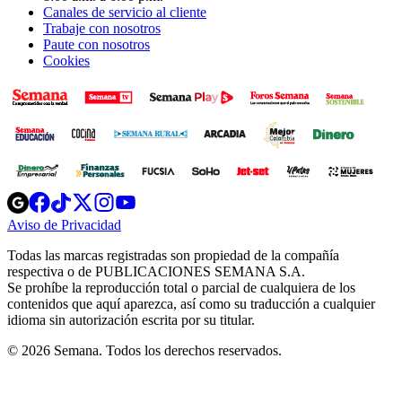
Canales de servicio al cliente
Trabaje con nosotros
Paute con nosotros
Cookies
Opens
Opens
Opens
Opens
Opens
in
in
in
in
in
Aviso de Privacidad
Opens
new
new
new
new
new
in
window
window
window
window
window
Todas las marcas registradas son propiedad de la compañía
new
respectiva o de PUBLICACIONES SEMANA S.A.
window
Se prohíbe la reproducción total o parcial de cualquiera de los
contenidos que aquí aparezca, así como su traducción a cualquier
idioma sin autorización escrita por su titular.
© 2026 Semana. Todos los derechos reservados.