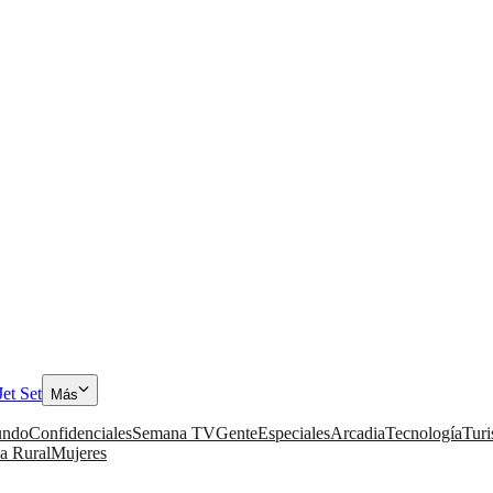
Jet Set
Más
ndo
Confidenciales
Semana TV
Gente
Especiales
Arcadia
Tecnología
Tur
a Rural
Mujeres