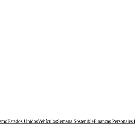
ismo
Estados Unidos
Vehículos
Semana Sostenible
Finanzas Personales
4