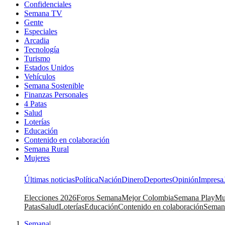
Confidenciales
Semana TV
Gente
Especiales
Arcadia
Tecnología
Turismo
Estados Unidos
Vehículos
Semana Sostenible
Finanzas Personales
4 Patas
Salud
Loterías
Educación
Contenido en colaboración
Semana Rural
Mujeres
Últimas noticias
Política
Nación
Dinero
Deportes
Opinión
Impresa
Elecciones 2026
Foros Semana
Mejor Colombia
Semana Play
Mu
Patas
Salud
Loterías
Educación
Contenido en colaboración
Seman
Semana
|