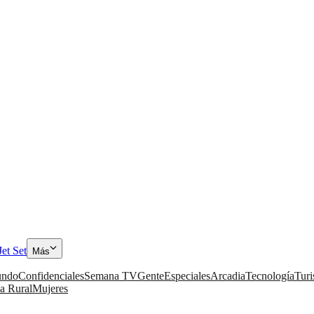
Jet Set
Más
ndo
Confidenciales
Semana TV
Gente
Especiales
Arcadia
Tecnología
Tur
a Rural
Mujeres