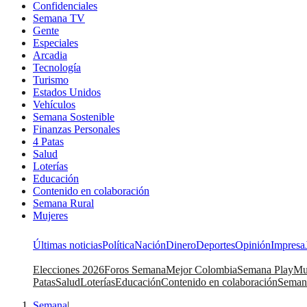
Confidenciales
Semana TV
Gente
Especiales
Arcadia
Tecnología
Turismo
Estados Unidos
Vehículos
Semana Sostenible
Finanzas Personales
4 Patas
Salud
Loterías
Educación
Contenido en colaboración
Semana Rural
Mujeres
Últimas noticias
Política
Nación
Dinero
Deportes
Opinión
Impresa
Elecciones 2026
Foros Semana
Mejor Colombia
Semana Play
Mu
Patas
Salud
Loterías
Educación
Contenido en colaboración
Seman
Semana
|