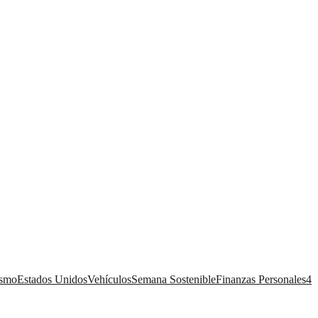
ismo
Estados Unidos
Vehículos
Semana Sostenible
Finanzas Personales
4