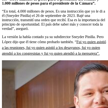
1.000 millones de pesos para el presidente de la Cámara”.
“En total, 4.000 millones de pesos. Es una instrucción que yo le di a
él (Sneyder Pinilla) el 26 de septiembre de 2023. Bajé una
instrucción, transmití una orden que recibí. Esa es la importancia del
principio de oportunidad. El país debe saber más y conocer toda la
verdad”, aseguró.
La versión la había contado ya su subdirector Sneyder Pinilla. Pero
López dijo que él tiene cómo probarlo también. “
Fui yo quien asistió
a las reuniones, fui yo quien asistió a los desayunos, fui yo quien
atendió a los congresistas y fui yo quien atendió a la mensajera”.