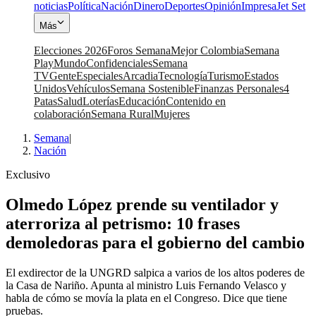
noticias
Política
Nación
Dinero
Deportes
Opinión
Impresa
Jet Set
Más
Elecciones 2026
Foros Semana
Mejor Colombia
Semana
Play
Mundo
Confidenciales
Semana
TV
Gente
Especiales
Arcadia
Tecnología
Turismo
Estados
Unidos
Vehículos
Semana Sostenible
Finanzas Personales
4
Patas
Salud
Loterías
Educación
Contenido en
colaboración
Semana Rural
Mujeres
Semana
|
Nación
Exclusivo
Olmedo López prende su ventilador y
aterroriza al petrismo: 10 frases
demoledoras para el gobierno del cambio
El exdirector de la UNGRD salpica a varios de los altos poderes de
la Casa de Nariño. Apunta al ministro Luis Fernando Velasco y
habla de cómo se movía la plata en el Congreso. Dice que tiene
pruebas.