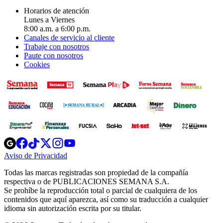
Horarios de atención
Lunes a Viernes
8:00 a.m. a 6:00 p.m.
Canales de servicio al cliente
Trabaje con nosotros
Paute con nosotros
Cookies
Opens
Opens
Opens
Opens
Opens
in
in
in
in
in
Aviso de Privacidad
Opens
new
new
new
new
new
in
window
window
window
window
window
Todas las marcas registradas son propiedad de la compañía
new
respectiva o de PUBLICACIONES SEMANA S.A.
window
Se prohíbe la reproducción total o parcial de cualquiera de los
contenidos que aquí aparezca, así como su traducción a cualquier
idioma sin autorización escrita por su titular.