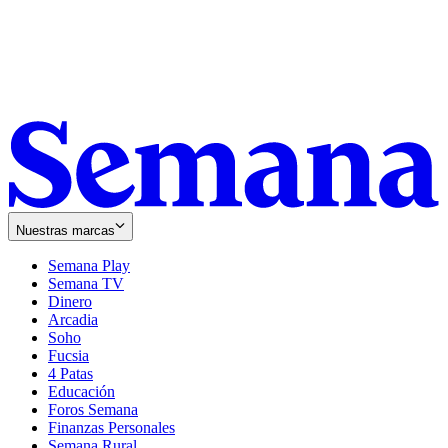
Nuestras marcas
Semana Play
Semana TV
Dinero
Arcadia
Soho
Opens
Fucsia
in
Opens
4 Patas
new
in
Educación
window
new
Foros Semana
window
Finanzas Personales
Semana Rural