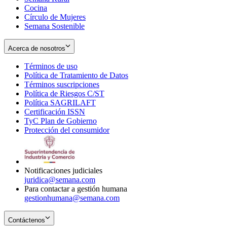
Cocina
Círculo de Mujeres
Semana Sostenible
Acerca de nosotros
Términos de uso
Opens
Política de Tratamiento de Datos
in
Opens
Términos suscripciones
new
Opens
in
Política de Riesgos C/ST
window
in
Opens
new
Política SAGRILAFT
Opens
new
in
window
Certificación ISSN
Opens
in
window
new
TyC Plan de Gobierno
in
new
Opens
window
Protección del consumidor
new
window
in
Opens
window
new
in
window
new
window
Notificaciones judiciales
juridica@semana.com
Para contactar a gestión humana
gestionhumana@semana.com
Contáctenos