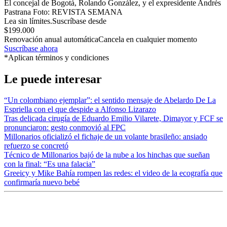
El concejal de Bogotá, Rolando González, y el expresidente Andrés
Pastrana
Foto:
REVISTA SEMANA
Lea sin límites.
Suscríbase desde
$199.000
Renovación anual automática
Cancela en cualquier momento
Suscríbase ahora
*Aplican términos y condiciones
Le puede interesar
“Un colombiano ejemplar”: el sentido mensaje de Abelardo De La
Espriella con el que despide a Alfonso Lizarazo
Tras delicada cirugía de Eduardo Emilio Vilarete, Dimayor y FCF se
pronunciaron: gesto conmovió al FPC
Millonarios oficializó el fichaje de un volante brasileño: ansiado
refuerzo se concretó
Técnico de Millonarios bajó de la nube a los hinchas que sueñan
con la final: “Es una falacia”
Greeicy y Mike Bahía rompen las redes: el video de la ecografía que
confirmaría nuevo bebé