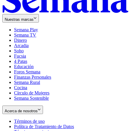
Nuestras marcas
Semana Play
Semana TV
Dinero
Arcadia
Soho
Opens
Fucsia
in
Opens
4 Patas
new
in
Educación
window
new
Foros Semana
window
Finanzas Personales
Semana Rural
Cocina
Círculo de Mujeres
Semana Sostenible
Acerca de nosotros
Términos de uso
Opens
Política de Tratamiento de Datos
in
Opens