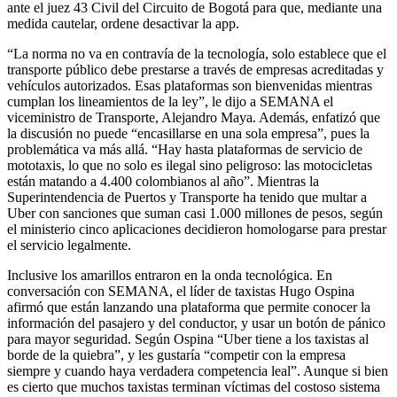
ante el juez 43 Civil del Circuito de Bogotá para que, mediante una
medida cautelar, ordene desactivar la app.
“La norma no va en contravía de la tecnología, solo establece que el
transporte público debe prestarse a través de empresas acreditadas y
vehículos autorizados. Esas plataformas son bienvenidas mientras
cumplan los lineamientos de la ley”, le dijo a SEMANA el
viceministro de Transporte, Alejandro Maya. Además, enfatizó que
la discusión no puede “encasillarse en una sola empresa”, pues la
problemática va más allá. “Hay hasta plataformas de servicio de
mototaxis, lo que no solo es ilegal sino peligroso: las motocicletas
están matando a 4.400 colombianos al año”. Mientras la
Superintendencia de Puertos y Transporte ha tenido que multar a
Uber con sanciones que suman casi 1.000 millones de pesos, según
el ministerio cinco aplicaciones decidieron homologarse para prestar
el servicio legalmente.
Inclusive los amarillos entraron en la onda tecnológica. En
conversación con SEMANA, el líder de taxistas Hugo Ospina
afirmó que están lanzando una plataforma que permite conocer la
información del pasajero y del conductor, y usar un botón de pánico
para mayor seguridad. Según Ospina “Uber tiene a los taxistas al
borde de la quiebra”, y les gustaría “competir con la empresa
siempre y cuando haya verdadera competencia leal”. Aunque si bien
es cierto que muchos taxistas terminan víctimas del costoso sistema