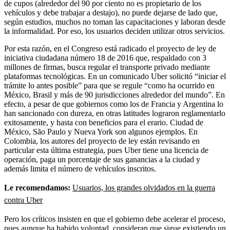
de cupos (alrededor del 90 por ciento no es propietario de los
vehículos y debe trabajar a destajo), no puede dejarse de lado que,
según estudios, muchos no toman las capacitaciones y laboran desde
la informalidad. Por eso, los usuarios deciden utilizar otros servicios.
Por esta razón, en el Congreso está radicado el proyecto de ley de
iniciativa ciudadana número 18 de 2016 que, respaldado con 3
millones de firmas, busca regular el transporte privado mediante
plataformas tecnológicas. En un comunicado Uber solicitó “iniciar el
trámite lo antes posible” para que se regule “como ha ocurrido en
México, Brasil y más de 90 jurisdicciones alrededor del mundo”. En
efecto, a pesar de que gobiernos como los de Francia y Argentina lo
han sancionado con dureza, en otras latitudes lograron reglamentarlo
exitosamente, y hasta con beneficios para el erario. Ciudad de
México, São Paulo y Nueva York son algunos ejemplos. En
Colombia, los autores del proyecto de ley están revisando en
particular esta última estrategia, pues Uber tiene una licencia de
operación, paga un porcentaje de sus ganancias a la ciudad y
además limita el número de vehículos inscritos.
Le recomendamos:
Usuarios, los grandes olvidados en la guerra
contra Uber
Pero los críticos insisten en que el gobierno debe acelerar el proceso,
pues aunque ha habido voluntad, consideran que sigue existiendo un