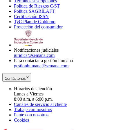
Términos suscripciones
new
Opens
in
Política de Riesgos C/ST
window
in
Opens
new
Política SAGRILAFT
Opens
new
in
window
Certificación ISSN
Opens
in
window
new
TyC Plan de Gobierno
in
new
Opens
window
Protección del consumidor
new
window
in
Opens
window
new
in
window
new
window
Notificaciones judiciales
juridica@semana.com
Para contactar a gestión humana
gestionhumana@semana.com
Contáctenos
Horarios de atención
Lunes a Viernes
8:00 a.m. a 6:00 p.m.
Canales de servicio al cliente
Trabaje con nosotros
Paute con nosotros
Cookies