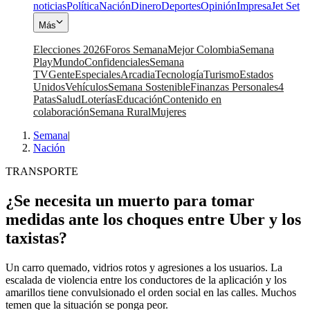
noticias
Política
Nación
Dinero
Deportes
Opinión
Impresa
Jet Set
Más
Elecciones 2026
Foros Semana
Mejor Colombia
Semana
Play
Mundo
Confidenciales
Semana
TV
Gente
Especiales
Arcadia
Tecnología
Turismo
Estados
Unidos
Vehículos
Semana Sostenible
Finanzas Personales
4
Patas
Salud
Loterías
Educación
Contenido en
colaboración
Semana Rural
Mujeres
Semana
|
Nación
TRANSPORTE
¿Se necesita un muerto para tomar
medidas ante los choques entre Uber y los
taxistas?
Un carro quemado, vidrios rotos y agresiones a los usuarios. La
escalada de violencia entre los conductores de la aplicación y los
amarillos tiene convulsionado el orden social en las calles. Muchos
temen que la situación se ponga peor.