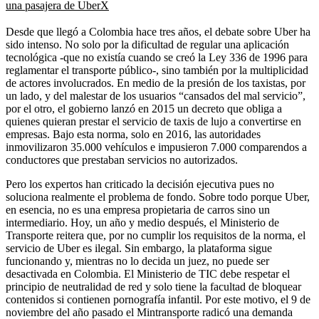
una pasajera de UberX
Desde que llegó a Colombia hace tres años, el debate sobre Uber ha
sido intenso. No solo por la dificultad de regular una aplicación
tecnológica -que no existía cuando se creó la Ley 336 de 1996 para
reglamentar el transporte público-, sino también por la multiplicidad
de actores involucrados. En medio de la presión de los taxistas, por
un lado, y del malestar de los usuarios “cansados del mal servicio”,
por el otro, el gobierno lanzó en 2015 un decreto que obliga a
quienes quieran prestar el servicio de taxis de lujo a convertirse en
empresas. Bajo esta norma, solo en 2016, las autoridades
inmovilizaron 35.000 vehículos e impusieron 7.000 comparendos a
conductores que prestaban servicios no autorizados.
Pero los expertos han criticado la decisión ejecutiva pues no
soluciona realmente el problema de fondo. Sobre todo porque Uber,
en esencia, no es una empresa propietaria de carros sino un
intermediario. Hoy, un año y medio después, el Ministerio de
Transporte reitera que, por no cumplir los requisitos de la norma, el
servicio de Uber es ilegal. Sin embargo, la plataforma sigue
funcionando y, mientras no lo decida un juez, no puede ser
desactivada en Colombia. El Ministerio de TIC debe respetar el
principio de neutralidad de red y solo tiene la facultad de bloquear
contenidos si contienen pornografía infantil. Por este motivo, el 9 de
noviembre del año pasado el Mintransporte radicó una demanda