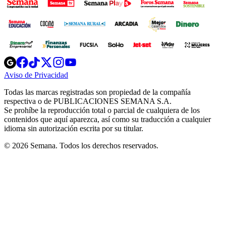
Opens
Opens
Opens
Opens
Opens
in
in
in
in
in
Aviso de Privacidad
Opens
new
new
new
new
new
in
window
window
window
window
window
Todas las marcas registradas son propiedad de la compañía
new
respectiva o de PUBLICACIONES SEMANA S.A.
window
Se prohíbe la reproducción total o parcial de cualquiera de los
contenidos que aquí aparezca, así como su traducción a cualquier
idioma sin autorización escrita por su titular.
© 2026 Semana. Todos los derechos reservados.