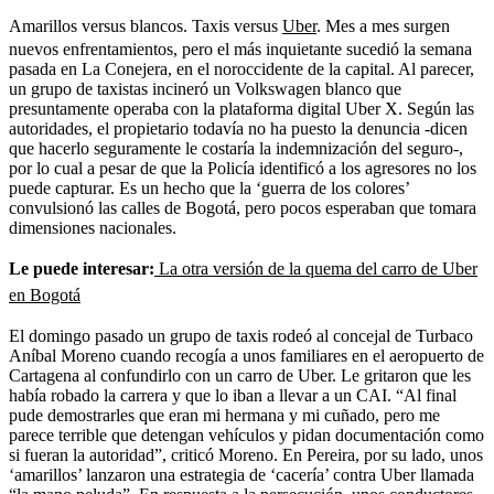
Amarillos versus blancos. Taxis versus
Uber
. Mes a mes surgen
nuevos enfrentamientos, pero el más inquietante sucedió la semana
pasada en La Conejera, en el noroccidente de la capital. Al parecer,
un grupo de taxistas incineró un Volkswagen blanco que
presuntamente operaba con la plataforma digital Uber X. Según las
autoridades, el propietario todavía no ha puesto la denuncia -dicen
que hacerlo seguramente le costaría la indemnización del seguro-,
por lo cual a pesar de que la Policía identificó a los agresores no los
puede capturar. Es un hecho que la ‘guerra de los colores’
convulsionó las calles de Bogotá, pero pocos esperaban que tomara
dimensiones nacionales.
Le puede interesar:
La otra versión de la quema del carro de Uber
en Bogotá
El domingo pasado un grupo de taxis rodeó al concejal de Turbaco
Aníbal Moreno cuando recogía a unos familiares en el aeropuerto de
Cartagena al confundirlo con un carro de Uber. Le gritaron que les
había robado la carrera y que lo iban a llevar a un CAI. “Al final
pude demostrarles que eran mi hermana y mi cuñado, pero me
parece terrible que detengan vehículos y pidan documentación como
si fueran la autoridad”, criticó Moreno. En Pereira, por su lado, unos
‘amarillos’ lanzaron una estrategia de ‘cacería’ contra Uber llamada