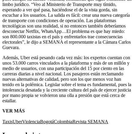
limbo jurídico. “Veo al Ministerio de Transporte muy tímido,
esperando a ver qué pasa, haciéndose el de la vista gorda, sin
escuchar a los usuarios. La salida es fácil: crear una nueva categoría
de transporte con condiciones de operación. Las plataformas
tecnológicas son una realidad, si no entonces también deberíamos
desconectar Netflix, WhatsApp…El problema es que hay miedo:
son 800.000 taxistas en el país y enfrentarlos trae consecuencias
electorales”, le dijo a SEMANA el representante a la Cámara Carlos
Guevara.
Además, Uber está pesando cada vez más: los expertos cuentan con
unos 53.000 carros vinculados a la plataforma y más de un millón y
medio de usuarios, con una participación del 15 por ciento en las
carreras diarias a nivel nacional. Los pasajeros están reclamando
nuevas alternativas de calidad, pero son los que menos voz han
tenido en la polémica. Legislar sobre el tema es fundamental, pues la
intolerancia desatada y la creciente cultura del país de ejercer justicia
por mano propia se volvieron una olla a presión que está cerca de
estallar.
VER MÁS
Taxis
Uber
Violencia
Bogotá
Colombia
Revista SEMANA