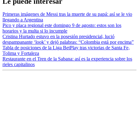
Le puede interesar
Primeras imágenes de Messi tras la muerte de su papá: así se le vio
llegando a Argentina
Pico y placa regional este domingo 9 de agosto: estos son los
horarios y la multa si lo incumple
Cristina Hurtado estuvo en la posesión presidencial, lució
despampanante ‘look’ y dejó palabras: “Colombia está por encima”
Tabla de posiciones de la Liga BetPlay tras victorias de Santa Fe,
Tolima y Fortaleza
Restaurante en el Tren de la Sabana: así es la experiencia sobre los
rieles capitalinos