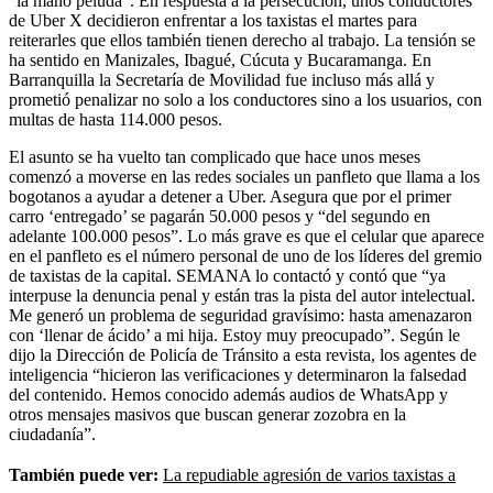
“la mano peluda”. En respuesta a la persecución, unos conductores
de Uber X decidieron enfrentar a los taxistas el martes para
reiterarles que ellos también tienen derecho al trabajo. La tensión se
ha sentido en Manizales, Ibagué, Cúcuta y Bucaramanga. En
Barranquilla la Secretaría de Movilidad fue incluso más allá y
prometió penalizar no solo a los conductores sino a los usuarios, con
multas de hasta 114.000 pesos.
El asunto se ha vuelto tan complicado que hace unos meses
comenzó a moverse en las redes sociales un panfleto que llama a los
bogotanos a ayudar a detener a Uber. Asegura que por el primer
carro ‘entregado’ se pagarán 50.000 pesos y “del segundo en
adelante 100.000 pesos”. Lo más grave es que el celular que aparece
en el panfleto es el número personal de uno de los líderes del gremio
de taxistas de la capital. SEMANA lo contactó y contó que “ya
interpuse la denuncia penal y están tras la pista del autor intelectual.
Me generó un problema de seguridad gravísimo: hasta amenazaron
con ‘llenar de ácido’ a mi hija. Estoy muy preocupado”. Según le
dijo la Dirección de Policía de Tránsito a esta revista, los agentes de
inteligencia “hicieron las verificaciones y determinaron la falsedad
del contenido. Hemos conocido además audios de WhatsApp y
otros mensajes masivos que buscan generar zozobra en la
ciudadanía”.
También puede ver:
La repudiable agresión de varios taxistas a