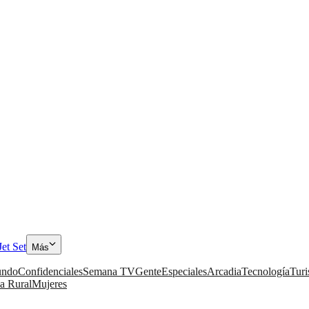
Jet Set
Más
ndo
Confidenciales
Semana TV
Gente
Especiales
Arcadia
Tecnología
Tur
a Rural
Mujeres