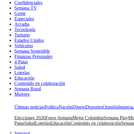
Confidenciales
Semana TV
Gente
Especiales
Arcadia
Tecnología
Turismo
Estados Unidos
Vehículos
Semana Sostenible
Finanzas Personales
4 Patas
Salud
Loterías
Educación
Contenido en colaboración
Semana Rural
Mujeres
Últimas noticias
Política
Nación
Dinero
Deportes
Opinión
Impresa
Elecciones 2026
Foros Semana
Mejor Colombia
Semana Play
Mu
Patas
Salud
Loterías
Educación
Contenido en colaboración
Seman
Semana
|