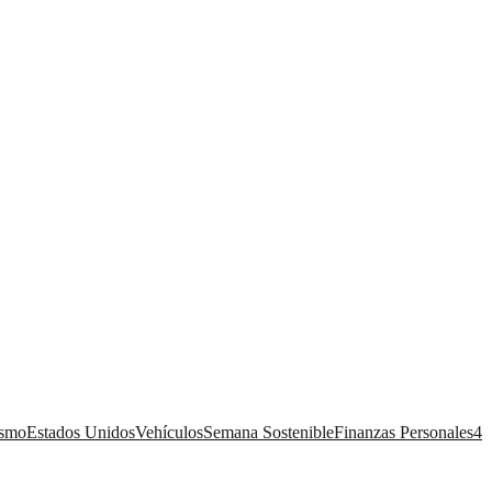
ismo
Estados Unidos
Vehículos
Semana Sostenible
Finanzas Personales
4