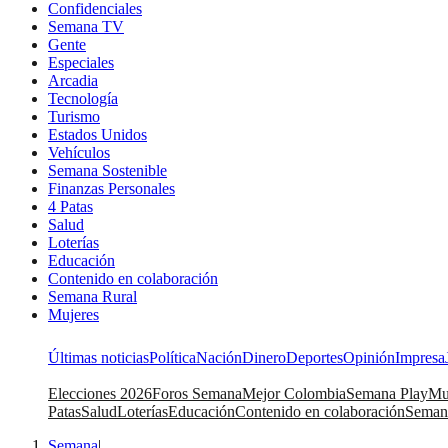
Confidenciales
Semana TV
Gente
Especiales
Arcadia
Tecnología
Turismo
Estados Unidos
Vehículos
Semana Sostenible
Finanzas Personales
4 Patas
Salud
Loterías
Educación
Contenido en colaboración
Semana Rural
Mujeres
Últimas noticias
Política
Nación
Dinero
Deportes
Opinión
Impresa
Elecciones 2026
Foros Semana
Mejor Colombia
Semana Play
Mu
Patas
Salud
Loterías
Educación
Contenido en colaboración
Seman
Semana
|