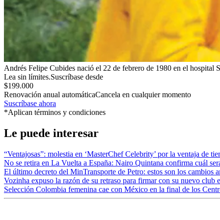
Andrés Felipe Cubides nació el 22 de febrero de 1980 en el hospital
Lea sin límites.
Suscríbase desde
$199.000
Renovación anual automática
Cancela en cualquier momento
Suscríbase ahora
*Aplican términos y condiciones
Le puede interesar
“Ventajosas”: molestia en ‘MasterChef Celebrity’ por la ventaja de tiemp
No se retira en La Vuelta a España: Nairo Quintana confirma cuál será
El último decreto del MinTransporte de Petro: estos son los cambios 
Vozinha expuso la razón de su retraso para firmar con su nuevo club 
Selección Colombia femenina cae con México en la final de los Centr