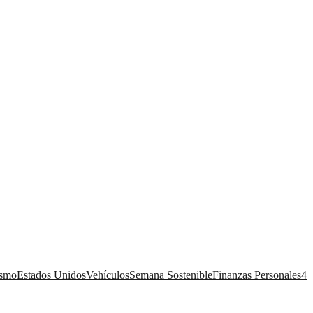
ismo
Estados Unidos
Vehículos
Semana Sostenible
Finanzas Personales
4