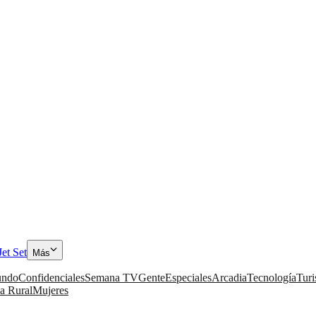
Jet Set
Más
ndo
Confidenciales
Semana TV
Gente
Especiales
Arcadia
Tecnología
Tur
a Rural
Mujeres