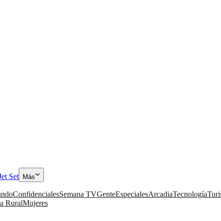
Jet Set
Más
ndo
Confidenciales
Semana TV
Gente
Especiales
Arcadia
Tecnología
Tur
a Rural
Mujeres