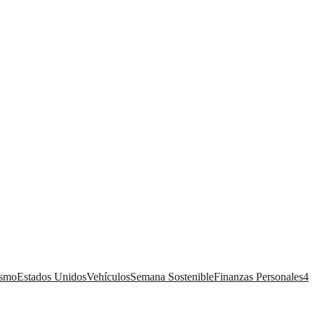
ismo
Estados Unidos
Vehículos
Semana Sostenible
Finanzas Personales
4