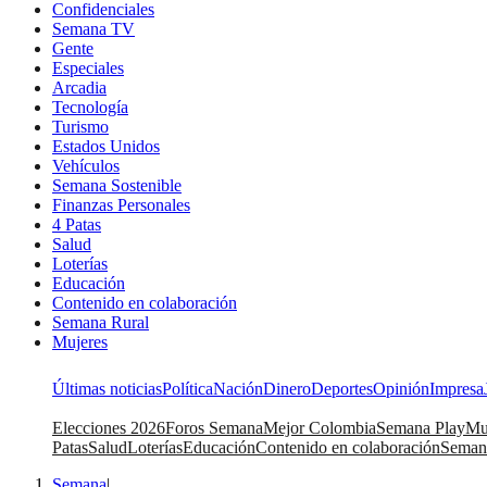
Confidenciales
Semana TV
Gente
Especiales
Arcadia
Tecnología
Turismo
Estados Unidos
Vehículos
Semana Sostenible
Finanzas Personales
4 Patas
Salud
Loterías
Educación
Contenido en colaboración
Semana Rural
Mujeres
Últimas noticias
Política
Nación
Dinero
Deportes
Opinión
Impresa
Elecciones 2026
Foros Semana
Mejor Colombia
Semana Play
Mu
Patas
Salud
Loterías
Educación
Contenido en colaboración
Seman
Semana
|