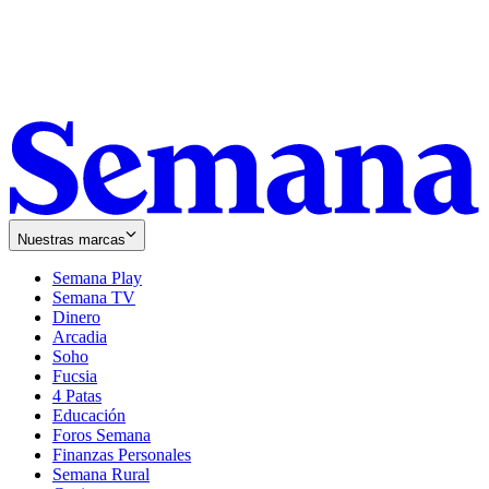
Nuestras marcas
Semana Play
Semana TV
Dinero
Arcadia
Soho
Opens
Fucsia
in
Opens
4 Patas
new
in
Educación
window
new
Foros Semana
window
Finanzas Personales
Semana Rural