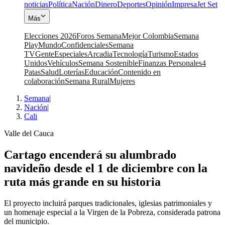
noticias
Política
Nación
Dinero
Deportes
Opinión
Impresa
Jet Set
Más
Elecciones 2026
Foros Semana
Mejor Colombia
Semana
Play
Mundo
Confidenciales
Semana
TV
Gente
Especiales
Arcadia
Tecnología
Turismo
Estados
Unidos
Vehículos
Semana Sostenible
Finanzas Personales
4
Patas
Salud
Loterías
Educación
Contenido en
colaboración
Semana Rural
Mujeres
Semana
|
Nación
|
Cali
Valle del Cauca
Cartago encenderá su alumbrado
navideño desde el 1 de diciembre con la
ruta más grande en su historia
El proyecto incluirá parques tradicionales, iglesias patrimoniales y
un homenaje especial a la Virgen de la Pobreza, considerada patrona
del municipio.