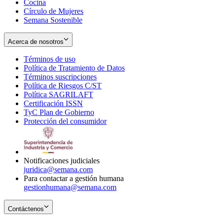
Cocina
Círculo de Mujeres
Semana Sostenible
Acerca de nosotros
Términos de uso
Opens
Política de Tratamiento de Datos
in
Opens
Términos suscripciones
new
Opens
in
Política de Riesgos C/ST
window
in
Opens
new
Política SAGRILAFT
Opens
new
in
window
Certificación ISSN
Opens
in
window
new
TyC Plan de Gobierno
in
new
Opens
window
Protección del consumidor
new
window
in
Opens
window
new
in
window
new
window
Notificaciones judiciales
juridica@semana.com
Para contactar a gestión humana
gestionhumana@semana.com
Contáctenos