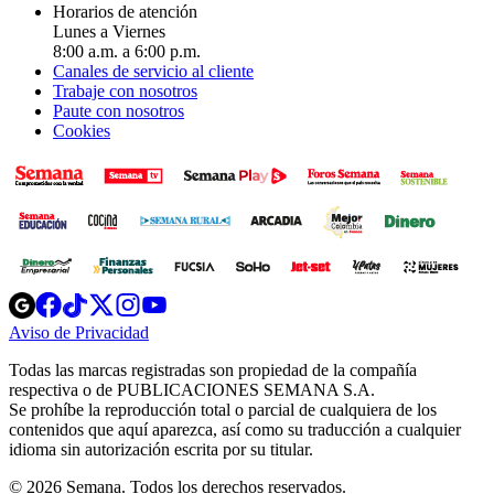
Horarios de atención
Lunes a Viernes
8:00 a.m. a 6:00 p.m.
Canales de servicio al cliente
Trabaje con nosotros
Paute con nosotros
Cookies
Opens
Opens
Opens
Opens
Opens
in
in
in
in
in
Aviso de Privacidad
Opens
new
new
new
new
new
in
window
window
window
window
window
Todas las marcas registradas son propiedad de la compañía
new
respectiva o de PUBLICACIONES SEMANA S.A.
window
Se prohíbe la reproducción total o parcial de cualquiera de los
contenidos que aquí aparezca, así como su traducción a cualquier
idioma sin autorización escrita por su titular.
© 2026 Semana. Todos los derechos reservados.