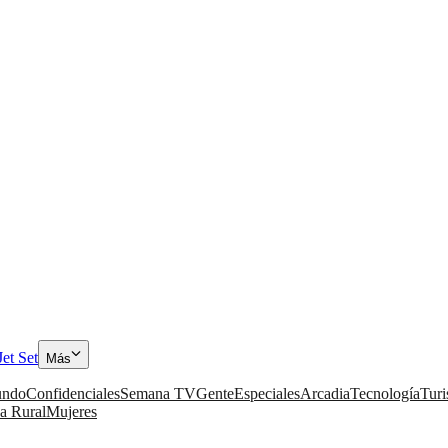
Jet Set
Más
ndo
Confidenciales
Semana TV
Gente
Especiales
Arcadia
Tecnología
Tur
a Rural
Mujeres