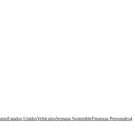
ismo
Estados Unidos
Vehículos
Semana Sostenible
Finanzas Personales
4