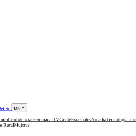
Jet Set
Más
ndo
Confidenciales
Semana TV
Gente
Especiales
Arcadia
Tecnología
Tur
a Rural
Mujeres