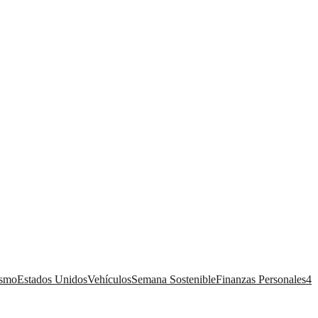
ismo
Estados Unidos
Vehículos
Semana Sostenible
Finanzas Personales
4