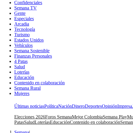
Confidenciales
Semana TV
Gente
Especiales
Arcadia
Tecnología
Turismo
Estados Unidos
Vehículos
Semana Sostenible
Finanzas Personales
4 Patas
Salud
Loterías
Educación
Contenido en colaboración
Semana Rural
Mujeres
Últimas noticias
Política
Nación
Dinero
Deportes
Opinión
Impresa
Elecciones 2026
Foros Semana
Mejor Colombia
Semana Play
Mu
Patas
Salud
Loterías
Educación
Contenido en colaboración
Seman
Semana
|