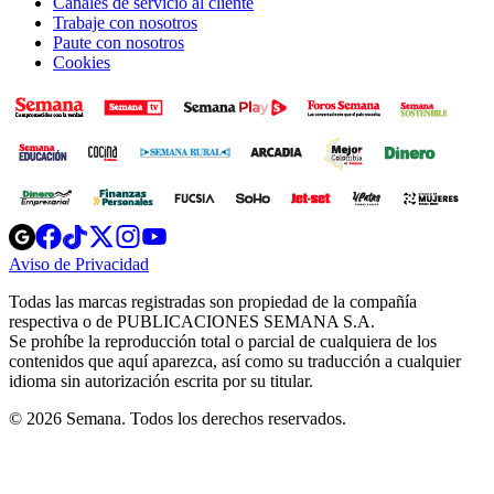
Canales de servicio al cliente
Trabaje con nosotros
Paute con nosotros
Cookies
Opens
Opens
Opens
Opens
Opens
in
in
in
in
in
Aviso de Privacidad
Opens
new
new
new
new
new
in
window
window
window
window
window
Todas las marcas registradas son propiedad de la compañía
new
respectiva o de PUBLICACIONES SEMANA S.A.
window
Se prohíbe la reproducción total o parcial de cualquiera de los
contenidos que aquí aparezca, así como su traducción a cualquier
idioma sin autorización escrita por su titular.
© 2026 Semana. Todos los derechos reservados.