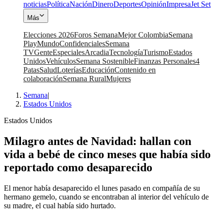
noticias
Política
Nación
Dinero
Deportes
Opinión
Impresa
Jet Set
Más
Elecciones 2026
Foros Semana
Mejor Colombia
Semana
Play
Mundo
Confidenciales
Semana
TV
Gente
Especiales
Arcadia
Tecnología
Turismo
Estados
Unidos
Vehículos
Semana Sostenible
Finanzas Personales
4
Patas
Salud
Loterías
Educación
Contenido en
colaboración
Semana Rural
Mujeres
Semana
|
Estados Unidos
Estados Unidos
Milagro antes de Navidad: hallan con
vida a bebé de cinco meses que había sido
reportado como desaparecido
El menor había desaparecido el lunes pasado en compañía de su
hermano gemelo, cuando se encontraban al interior del vehículo de
su madre, el cual había sido hurtado.