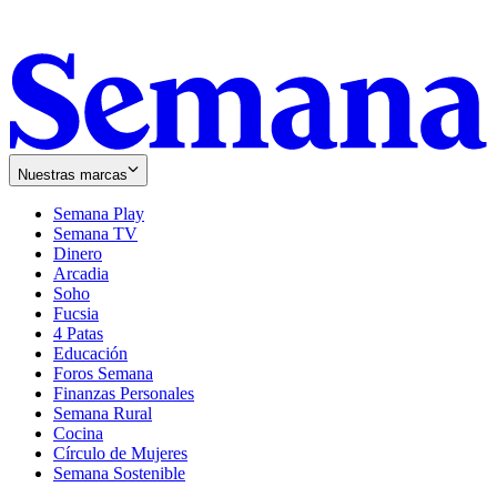
Nuestras marcas
Semana Play
Semana TV
Dinero
Arcadia
Soho
Opens
Fucsia
in
Opens
4 Patas
new
in
Educación
window
new
Foros Semana
window
Finanzas Personales
Semana Rural
Cocina
Círculo de Mujeres
Semana Sostenible