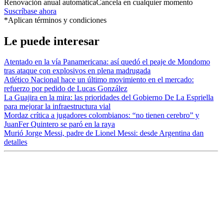
Renovación anual automática
Cancela en cualquier momento
Suscríbase ahora
*Aplican términos y condiciones
Le puede interesar
Atentado en la vía Panamericana: así quedó el peaje de Mondomo
tras ataque con explosivos en plena madrugada
Atlético Nacional hace un último movimiento en el mercado:
refuerzo por pedido de Lucas González
La Guajira en la mira: las prioridades del Gobierno De La Espriella
para mejorar la infraestructura vial
Mordaz crítica a jugadores colombianos: “no tienen cerebro” y
JuanFer Quintero se paró en la raya
Murió Jorge Messi, padre de Lionel Messi: desde Argentina dan
detalles