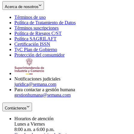
Acerca de nosotros
Términos de uso
Opens
Política de Tratamiento de Datos
in
Opens
Términos suscripciones
new
Opens
in
Política de Riesgos C/ST
window
in
Opens
new
Política SAGRILAFT
Opens
new
in
window
Certificación ISSN
Opens
in
window
new
TyC Plan de Gobierno
in
new
Opens
window
Protección del consumidor
new
window
in
Opens
window
new
in
window
new
window
Notificaciones judiciales
juridica@semana.com
Para contactar a gestión humana
gestionhumana@semana.com
Contáctenos
Horarios de atención
Lunes a Viernes
8:00 a.m. a 6:00 p.m.