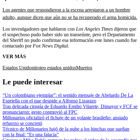
Los agentes que respondieron a la escena arrestaron a un hombre
adulto, aunque dicen que aún no se ha recuperado el arma homicida.
Los investigadores que hablaron con
Los Angeles Times
dijeron que
el sospechoso pudo haber sido un transeúnte, pero el Departamento
del Sheriff no pudo confirmar esa información este lunes cuando fue
contactado por
Fox News Digital.
VER MÁS
Estados Unidos
tiroteo estados unidos
Muertos
Le puede interesar
“Un colombiano ejemplar”: el sentido mensaje de Abelardo De La
Espriella con el que despide a Alfonso Lizarazo
Tras delicada cirugía de Eduardo Emilio Vilarete, Dimayor y FCF se
pronunciaron: gesto conmovió al FPC
Millonarios oficializó el fichaje de un volante brasileño: ansiado
refuerzo se concretó
Técnico de Millonarios bajó de la nube a los hinchas que sueñan
con la final: “Es una falacia”