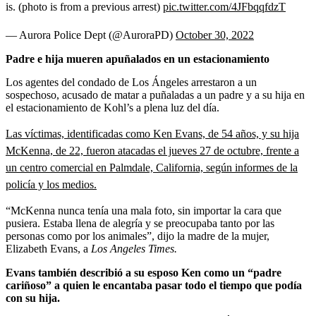
is. (photo is from a previous arrest)
pic.twitter.com/4JFbqqfdzT
— Aurora Police Dept (@AuroraPD)
October 30, 2022
Padre e hija mueren apuñalados en un estacionamiento
Los agentes del condado de Los Ángeles arrestaron a un
sospechoso, acusado de matar a puñaladas a un padre y a su hija en
el estacionamiento de Kohl’s a plena luz del día.
Las víctimas, identificadas como Ken Evans, de 54 años, y su hija
McKenna, de 22, fueron atacadas el jueves 27 de octubre, frente a
un centro comercial en Palmdale, California, según informes de la
policía y los medios.
“McKenna nunca tenía una mala foto, sin importar la cara que
pusiera. Estaba llena de alegría y se preocupaba tanto por las
personas como por los animales”, dijo la madre de la mujer,
Elizabeth Evans, a
Los Angeles Times.
Evans también describió a su esposo Ken como un “padre
cariñoso” a quien le encantaba pasar todo el tiempo que podía
con su hija.