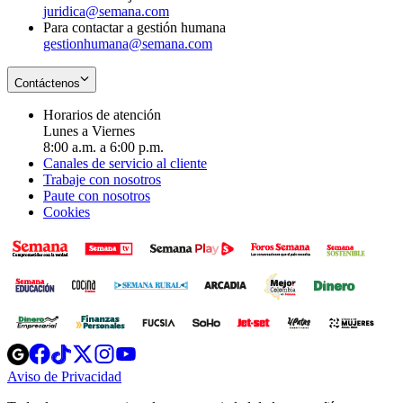
juridica@semana.com
Para contactar a gestión humana
gestionhumana@semana.com
Contáctenos
Horarios de atención
Lunes a Viernes
8:00 a.m. a 6:00 p.m.
Canales de servicio al cliente
Trabaje con nosotros
Paute con nosotros
Cookies
Opens
Opens
Opens
Opens
Opens
in
in
in
in
in
Aviso de Privacidad
Opens
new
new
new
new
new
in
window
window
window
window
window