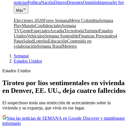
noticias
Política
Nación
Dinero
Deportes
Opinión
Impresa
Jet Set
Más
Elecciones 2026
Foros Semana
Mejor Colombia
Semana
Play
Mundo
Confidenciales
Semana
TV
Gente
Especiales
Arcadia
Tecnología
Turismo
Estados
Unidos
Vehículos
Semana Sostenible
Finanzas Personales
4
Patas
Salud
Loterías
Educación
Contenido en
colaboración
Semana Rural
Mujeres
Semana
|
Estados Unidos
Estados Unidos
Tiroteo por líos sentimentales en vivienda
en Denver, EE. UU., deja cuatro fallecidos
El sospechoso tenía una restricción de acercamiento sobre la
vivienda y su expareja, que vivía en ese lugar.
Siga las noticias de SEMANA en Google Discover y manténgase
informado