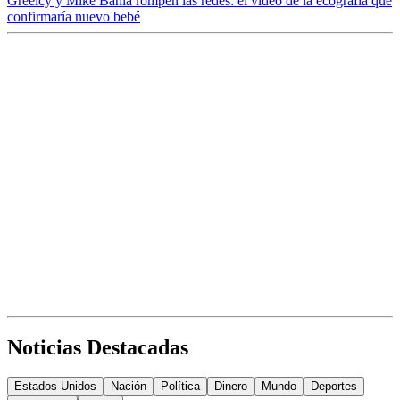
Greeicy y Mike Bahía rompen las redes: el video de la ecografía que
confirmaría nuevo bebé
Noticias Destacadas
Estados Unidos
Nación
Política
Dinero
Mundo
Deportes