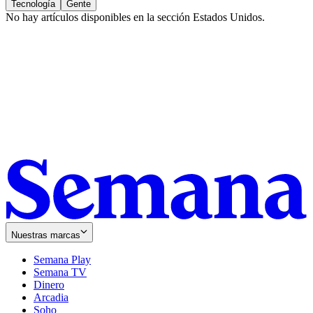
Tecnología
Gente
No hay artículos disponibles en la sección
Estados Unidos
.
Nuestras marcas
Semana Play
Semana TV
Dinero
Arcadia
Soho
Opens