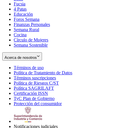
Fucsia
in
Opens
4 Patas
new
in
Educación
window
new
Foros Semana
window
Finanzas Personales
Semana Rural
Cocina
Círculo de Mujeres
Semana Sostenible
Acerca de nosotros
Términos de uso
Opens
Política de Tratamiento de Datos
in
Opens
Términos suscripciones
new
Opens
in
Política de Riesgos C/ST
window
in
Opens
new
Política SAGRILAFT
Opens
new
in
window
Certificación ISSN
Opens
in
window
new
TyC Plan de Gobierno
in
new
Opens
window
Protección del consumidor
new
window
in
Opens
window
new
in
window
new
window
Notificaciones judiciales