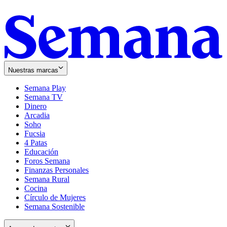
Nuestras marcas
Semana Play
Semana TV
Dinero
Arcadia
Soho
Opens
Fucsia
in
Opens
4 Patas
new
in
Educación
window
new
Foros Semana
window
Finanzas Personales
Semana Rural
Cocina
Círculo de Mujeres
Semana Sostenible