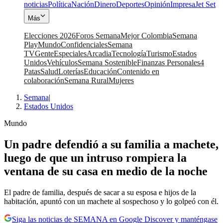
noticias
Política
Nación
Dinero
Deportes
Opinión
Impresa
Jet Set
Más
Elecciones 2026
Foros Semana
Mejor Colombia
Semana
Play
Mundo
Confidenciales
Semana
TV
Gente
Especiales
Arcadia
Tecnología
Turismo
Estados
Unidos
Vehículos
Semana Sostenible
Finanzas Personales
4
Patas
Salud
Loterías
Educación
Contenido en
colaboración
Semana Rural
Mujeres
Semana
|
Estados Unidos
Mundo
Un padre defendió a su familia a machete,
luego de que un intruso rompiera la
ventana de su casa en medio de la noche
El padre de familia, después de sacar a su esposa e hijos de la
habitación, apuntó con un machete al sospechoso y lo golpeó con él.
Siga las noticias de SEMANA en Google Discover y manténgase