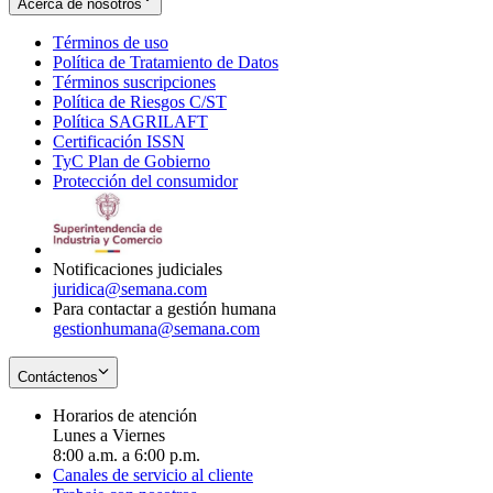
Acerca de nosotros
Términos de uso
Opens
Política de Tratamiento de Datos
in
Opens
Términos suscripciones
new
Opens
in
Política de Riesgos C/ST
window
in
Opens
new
Política SAGRILAFT
Opens
new
in
window
Certificación ISSN
Opens
in
window
new
TyC Plan de Gobierno
in
new
Opens
window
Protección del consumidor
new
window
in
Opens
window
new
in
window
new
window
Notificaciones judiciales
juridica@semana.com
Para contactar a gestión humana
gestionhumana@semana.com
Contáctenos
Horarios de atención
Lunes a Viernes
8:00 a.m. a 6:00 p.m.
Canales de servicio al cliente