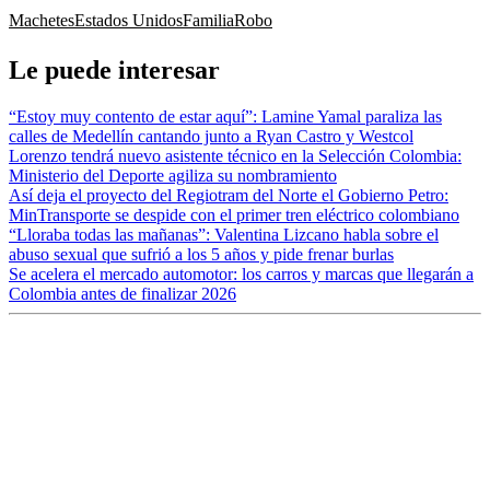
Machetes
Estados Unidos
Familia
Robo
Le puede interesar
“Estoy muy contento de estar aquí”: Lamine Yamal paraliza las
calles de Medellín cantando junto a Ryan Castro y Westcol
Lorenzo tendrá nuevo asistente técnico en la Selección Colombia:
Ministerio del Deporte agiliza su nombramiento
Así deja el proyecto del Regiotram del Norte el Gobierno Petro:
MinTransporte se despide con el primer tren eléctrico colombiano
“Lloraba todas las mañanas”: Valentina Lizcano habla sobre el
abuso sexual que sufrió a los 5 años y pide frenar burlas
Se acelera el mercado automotor: los carros y marcas que llegarán a
Colombia antes de finalizar 2026