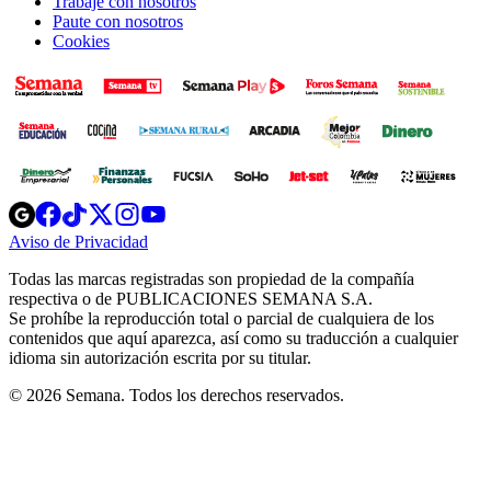
Trabaje con nosotros
Paute con nosotros
Cookies
Opens
Opens
Opens
Opens
Opens
in
in
in
in
in
Aviso de Privacidad
Opens
new
new
new
new
new
in
window
window
window
window
window
Todas las marcas registradas son propiedad de la compañía
new
respectiva o de PUBLICACIONES SEMANA S.A.
window
Se prohíbe la reproducción total o parcial de cualquiera de los
contenidos que aquí aparezca, así como su traducción a cualquier
idioma sin autorización escrita por su titular.
© 2026 Semana. Todos los derechos reservados.