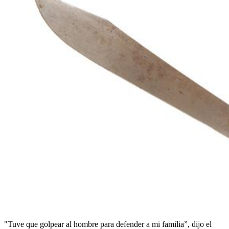
"Tuve que golpear al hombre para defender a mi familia”, dijo el