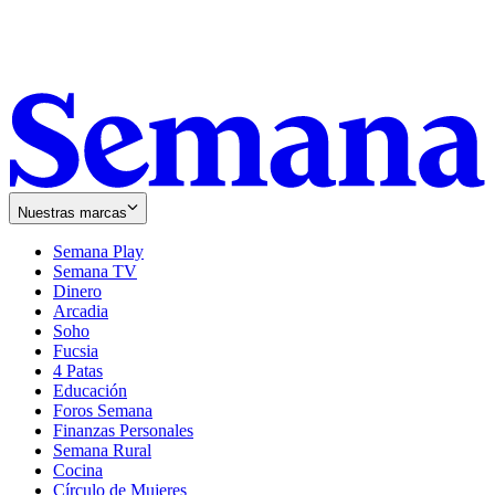
Nuestras marcas
Semana Play
Semana TV
Dinero
Arcadia
Soho
Opens
Fucsia
in
Opens
4 Patas
new
in
Educación
window
new
Foros Semana
window
Finanzas Personales
Semana Rural
Cocina
Círculo de Mujeres