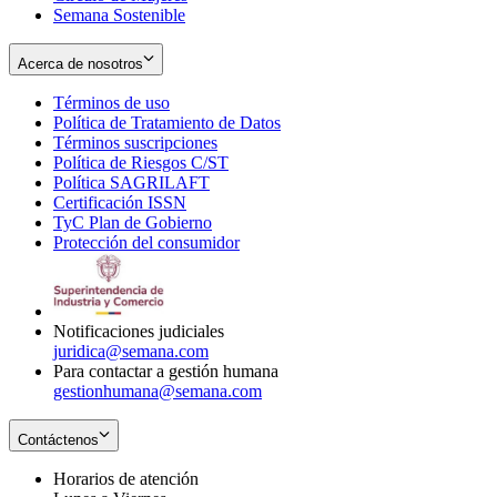
Semana Sostenible
Acerca de nosotros
Términos de uso
Opens
Política de Tratamiento de Datos
in
Opens
Términos suscripciones
new
Opens
in
Política de Riesgos C/ST
window
in
Opens
new
Política SAGRILAFT
Opens
new
in
window
Certificación ISSN
Opens
in
window
new
TyC Plan de Gobierno
in
new
Opens
window
Protección del consumidor
new
window
in
Opens
window
new
in
window
new
window
Notificaciones judiciales
juridica@semana.com
Para contactar a gestión humana
gestionhumana@semana.com
Contáctenos
Horarios de atención