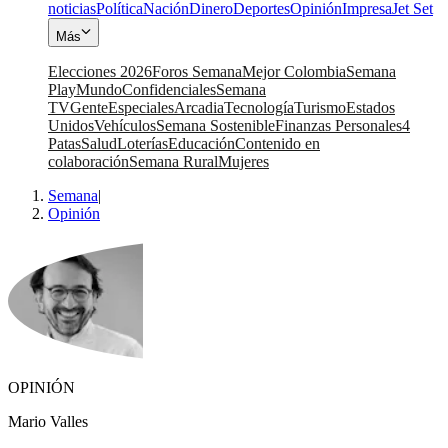
noticias
Política
Nación
Dinero
Deportes
Opinión
Impresa
Jet Set
Más
Elecciones 2026
Foros Semana
Mejor Colombia
Semana
Play
Mundo
Confidenciales
Semana
TV
Gente
Especiales
Arcadia
Tecnología
Turismo
Estados
Unidos
Vehículos
Semana Sostenible
Finanzas Personales
4
Patas
Salud
Loterías
Educación
Contenido en
colaboración
Semana Rural
Mujeres
Semana
|
Opinión
OPINIÓN
Mario Valles