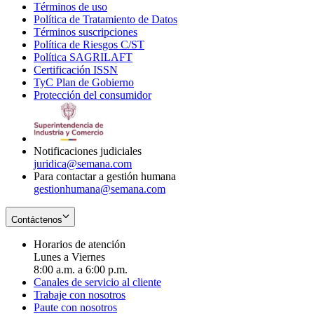
Términos de uso
Opens
Política de Tratamiento de Datos
in
Opens
Términos suscripciones
new
Opens
in
Política de Riesgos C/ST
window
in
Opens
new
Política SAGRILAFT
Opens
new
in
window
Certificación ISSN
Opens
in
window
new
TyC Plan de Gobierno
in
new
Opens
window
Protección del consumidor
new
window
in
Opens
window
new
in
window
new
window
Notificaciones judiciales
juridica@semana.com
Para contactar a gestión humana
gestionhumana@semana.com
Contáctenos
Horarios de atención
Lunes a Viernes
8:00 a.m. a 6:00 p.m.
Canales de servicio al cliente
Trabaje con nosotros
Paute con nosotros