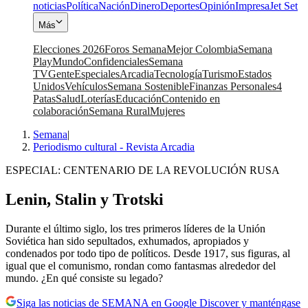
noticias
Política
Nación
Dinero
Deportes
Opinión
Impresa
Jet Set
Más
Elecciones 2026
Foros Semana
Mejor Colombia
Semana
Play
Mundo
Confidenciales
Semana
TV
Gente
Especiales
Arcadia
Tecnología
Turismo
Estados
Unidos
Vehículos
Semana Sostenible
Finanzas Personales
4
Patas
Salud
Loterías
Educación
Contenido en
colaboración
Semana Rural
Mujeres
Semana
|
Periodismo cultural - Revista Arcadia
ESPECIAL: CENTENARIO DE LA REVOLUCIÓN RUSA
Lenin, Stalin y Trotski
Durante el último siglo, los tres primeros líderes de la Unión
Soviética han sido sepultados, exhumados, apropiados y
condenados por todo tipo de políticos. Desde 1917, sus figuras, al
igual que el comunismo, rondan como fantasmas alrededor del
mundo. ¿En qué consiste su legado?
Siga las noticias de SEMANA en Google Discover y manténgase