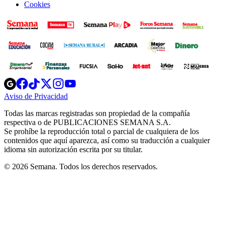
Cookies
Opens
Opens
Opens
Opens
Opens
in
in
in
in
in
Aviso de Privacidad
Opens
new
new
new
new
new
in
window
window
window
window
window
Todas las marcas registradas son propiedad de la compañía
new
respectiva o de PUBLICACIONES SEMANA S.A.
window
Se prohíbe la reproducción total o parcial de cualquiera de los
contenidos que aquí aparezca, así como su traducción a cualquier
idioma sin autorización escrita por su titular.
© 2026 Semana. Todos los derechos reservados.