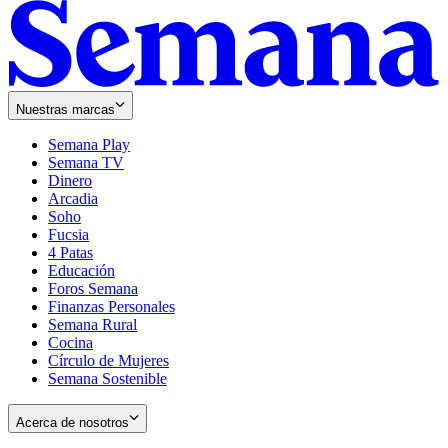
Nuestras marcas
Semana Play
Semana TV
Dinero
Arcadia
Soho
Opens
Fucsia
in
Opens
4 Patas
new
in
Educación
window
new
Foros Semana
window
Finanzas Personales
Semana Rural
Cocina
Círculo de Mujeres
Semana Sostenible
Acerca de nosotros