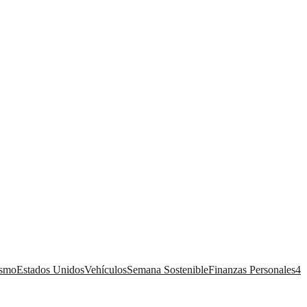
ismo
Estados Unidos
Vehículos
Semana Sostenible
Finanzas Personales
4