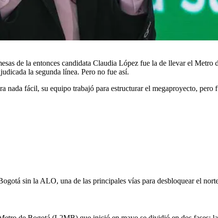
sas de la entonces candidata Claudia López fue la de llevar el Metro 
udicada la segunda línea. Pero no fue así.
a nada fácil, su equipo trabajó para estructurar el megaproyecto, pero f
 Bogotá sin la ALO, una de las principales vías para desbloquear el nort
 Metro de Bogotá (L2MB) que inició en mayo se dividió en dos fases: la p