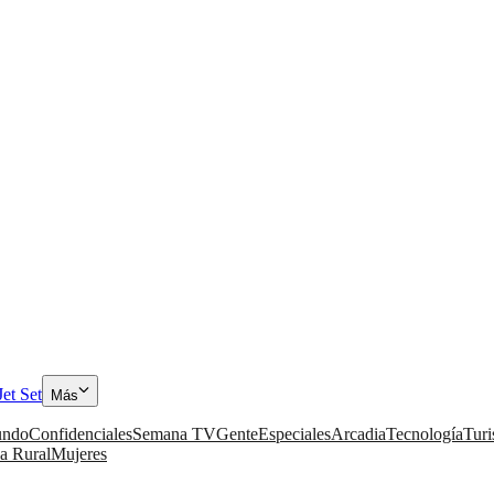
Jet Set
Más
ndo
Confidenciales
Semana TV
Gente
Especiales
Arcadia
Tecnología
Tur
a Rural
Mujeres