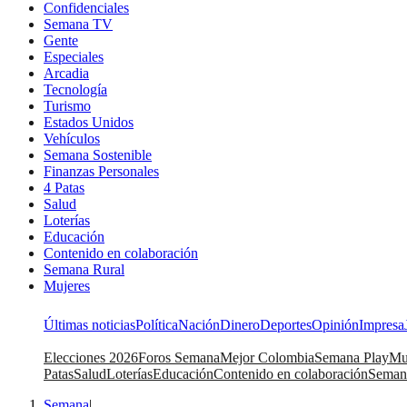
Confidenciales
Semana TV
Gente
Especiales
Arcadia
Tecnología
Turismo
Estados Unidos
Vehículos
Semana Sostenible
Finanzas Personales
4 Patas
Salud
Loterías
Educación
Contenido en colaboración
Semana Rural
Mujeres
Últimas noticias
Política
Nación
Dinero
Deportes
Opinión
Impresa
Elecciones 2026
Foros Semana
Mejor Colombia
Semana Play
Mu
Patas
Salud
Loterías
Educación
Contenido en colaboración
Seman
Semana
|