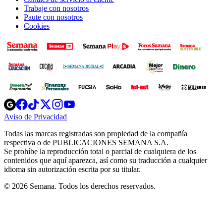
Trabaje con nosotros
Paute con nosotros
Cookies
Opens
Opens
Opens
Opens
Opens
in
in
in
in
in
Aviso de Privacidad
Opens
new
new
new
new
new
in
window
window
window
window
window
Todas las marcas registradas son propiedad de la compañía
new
respectiva o de PUBLICACIONES SEMANA S.A.
window
Se prohíbe la reproducción total o parcial de cualquiera de los
contenidos que aquí aparezca, así como su traducción a cualquier
idioma sin autorización escrita por su titular.
© 2026 Semana. Todos los derechos reservados.