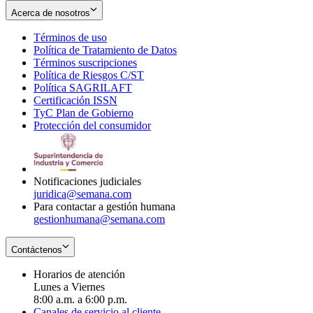
Acerca de nosotros
Términos de uso
Opens
Política de Tratamiento de Datos
in
Opens
Términos suscripciones
new
Opens
in
Política de Riesgos C/ST
window
in
Opens
new
Política SAGRILAFT
Opens
new
in
window
Certificación ISSN
Opens
in
window
new
TyC Plan de Gobierno
in
new
Opens
window
Protección del consumidor
new
window
in
Opens
window
new
in
window
new
window
Notificaciones judiciales
juridica@semana.com
Para contactar a gestión humana
gestionhumana@semana.com
Contáctenos
Horarios de atención
Lunes a Viernes
8:00 a.m. a 6:00 p.m.
Canales de servicio al cliente