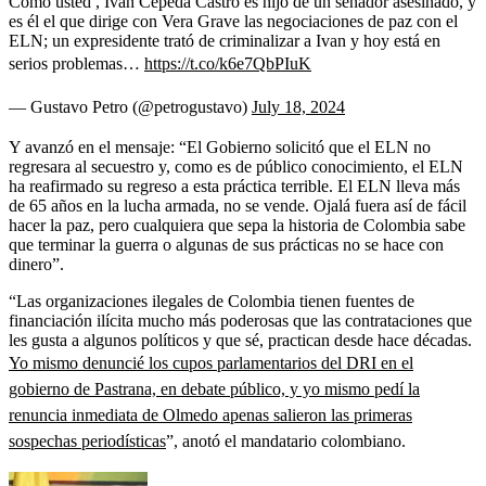
Como usted , Ivan Cepeda Castro es hijo de un senador asesinado, y
es él el que dirige con Vera Grave las negociaciones de paz con el
ELN; un expresidente trató de criminalizar a Ivan y hoy está en
serios problemas…
https://t.co/k6e7QbPIuK
— Gustavo Petro (@petrogustavo)
July 18, 2024
Y avanzó en el mensaje: “El Gobierno solicitó que el ELN no
regresara al secuestro y, como es de público conocimiento, el ELN
ha reafirmado su regreso a esta práctica terrible. El ELN lleva más
de 65 años en la lucha armada, no se vende. Ojalá fuera así de fácil
hacer la paz, pero cualquiera que sepa la historia de Colombia sabe
que terminar la guerra o algunas de sus prácticas no se hace con
dinero”.
“Las organizaciones ilegales de Colombia tienen fuentes de
financiación ilícita mucho más poderosas que las contrataciones que
les gusta a algunos políticos y que sé, practican desde hace décadas.
Yo mismo denuncié los cupos parlamentarios del DRI en el
gobierno de Pastrana, en debate público, y yo mismo pedí la
renuncia inmediata de Olmedo apenas salieron las primeras
sospechas periodísticas
”, anotó el mandatario colombiano.