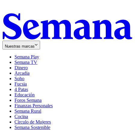
Nuestras marcas
Semana Play
Semana TV
Dinero
Arcadia
Soho
Opens
Fucsia
in
Opens
4 Patas
new
in
Educación
window
new
Foros Semana
window
Finanzas Personales
Semana Rural
Cocina
Círculo de Mujeres
Semana Sostenible