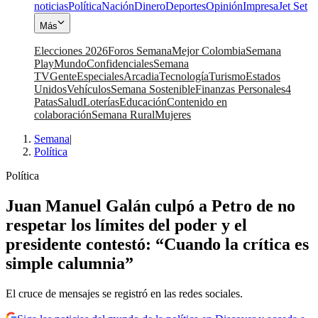
noticias
Política
Nación
Dinero
Deportes
Opinión
Impresa
Jet Set
Más
Elecciones 2026
Foros Semana
Mejor Colombia
Semana
Play
Mundo
Confidenciales
Semana
TV
Gente
Especiales
Arcadia
Tecnología
Turismo
Estados
Unidos
Vehículos
Semana Sostenible
Finanzas Personales
4
Patas
Salud
Loterías
Educación
Contenido en
colaboración
Semana Rural
Mujeres
Semana
|
Política
Política
Juan Manuel Galán culpó a Petro de no
respetar los límites del poder y el
presidente contestó: “Cuando la crítica es
simple calumnia”
El cruce de mensajes se registró en las redes sociales.