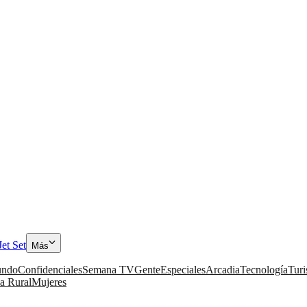
Jet Set
Más
ndo
Confidenciales
Semana TV
Gente
Especiales
Arcadia
Tecnología
Tur
a Rural
Mujeres