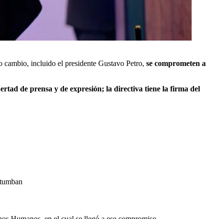
do cambio, incluido el presidente Gustavo Petro,
se comprometen a
rtad de prensa y de expresión; la directiva tiene la firma del
o tumban
hos Humanos, en el cual se llegó a ese compromiso.