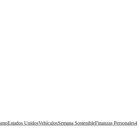
ismo
Estados Unidos
Vehículos
Semana Sostenible
Finanzas Personales
4