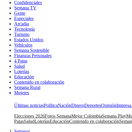
Confidenciales
Semana TV
Gente
Especiales
Arcadia
Tecnología
Turismo
Estados Unidos
Vehículos
Semana Sostenible
Finanzas Personales
4 Patas
Salud
Loterías
Educación
Contenido en colaboración
Semana Rural
Mujeres
Últimas noticias
Política
Nación
Dinero
Deportes
Opinión
Impresa
Elecciones 2026
Foros Semana
Mejor Colombia
Semana Play
Mu
Patas
Salud
Loterías
Educación
Contenido en colaboración
Seman
Semana
|