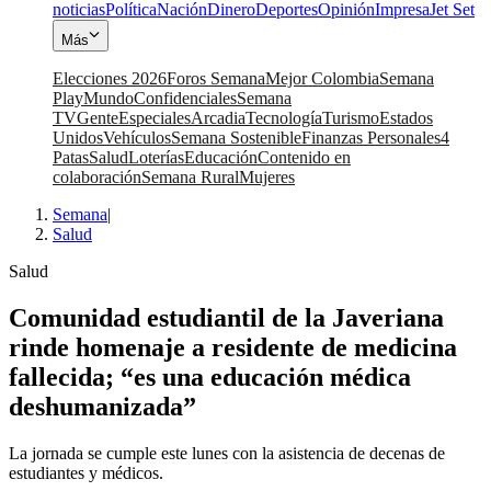
noticias
Política
Nación
Dinero
Deportes
Opinión
Impresa
Jet Set
Más
Elecciones 2026
Foros Semana
Mejor Colombia
Semana
Play
Mundo
Confidenciales
Semana
TV
Gente
Especiales
Arcadia
Tecnología
Turismo
Estados
Unidos
Vehículos
Semana Sostenible
Finanzas Personales
4
Patas
Salud
Loterías
Educación
Contenido en
colaboración
Semana Rural
Mujeres
Semana
|
Salud
Salud
Comunidad estudiantil de la Javeriana
rinde homenaje a residente de medicina
fallecida; “es una educación médica
deshumanizada”
La jornada se cumple este lunes con la asistencia de decenas de
estudiantes y médicos.