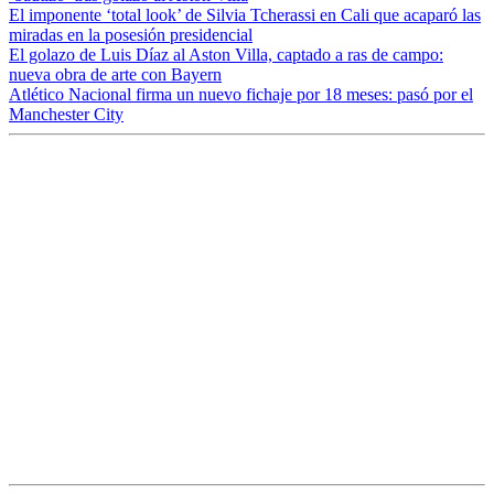
El imponente ‘total look’ de Silvia Tcherassi en Cali que acaparó las
miradas en la posesión presidencial
El golazo de Luis Díaz al Aston Villa, captado a ras de campo:
nueva obra de arte con Bayern
Atlético Nacional firma un nuevo fichaje por 18 meses: pasó por el
Manchester City