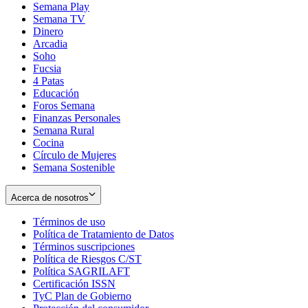
Semana Play
Semana TV
Dinero
Arcadia
Soho
Opens
Fucsia
in
Opens
4 Patas
new
in
Educación
window
new
Foros Semana
window
Finanzas Personales
Semana Rural
Cocina
Círculo de Mujeres
Semana Sostenible
Acerca de nosotros
Términos de uso
Opens
Política de Tratamiento de Datos
in
Opens
Términos suscripciones
new
Opens
in
Política de Riesgos C/ST
window
in
Opens
new
Política SAGRILAFT
Opens
new
in
window
Certificación ISSN
Opens
in
window
new
TyC Plan de Gobierno
in
new
Opens
window