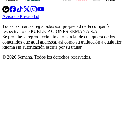
Opens
Opens
Opens
Opens
Opens
in
in
in
in
in
Aviso de Privacidad
Opens
new
new
new
new
new
in
window
window
window
window
window
Todas las marcas registradas son propiedad de la compañía
new
respectiva o de PUBLICACIONES SEMANA S.A.
window
Se prohíbe la reproducción total o parcial de cualquiera de los
contenidos que aquí aparezca, así como su traducción a cualquier
idioma sin autorización escrita por su titular.
© 2026 Semana. Todos los derechos reservados.