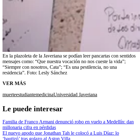
En la plazoleta de la Javeriana se podían leer pancartas con sentidos
mensajes como: “Que nuestra vocación no nos cueste la vida”;
“Siempre con nosotros, Cata”; “Es una pestilencia, no una
residencia”.
Foto:
Lesly Sánchez
VER MÁS
muerte
estudiante
medicina
Universidad Javeriana
Le puede interesar
Familia de Franco Armani denunció robo en vuelo a Medellín: dan
millonaria cifra en pérdidas
El nuevo apodo que Jonathan Tah le colocó a Luis Díaz: lo
‘bautizó’ tras golazo al Aston Villa