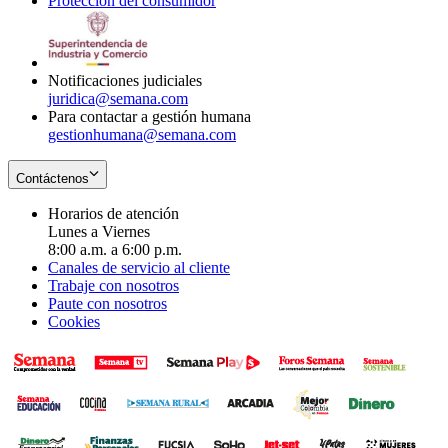
Protección del consumidor
new
window
in
Opens
window
new
in
window
new
window
Notificaciones judiciales
juridica@semana.com
Para contactar a gestión humana
gestionhumana@semana.com
Contáctenos
Horarios de atención
Lunes a Viernes
8:00 a.m. a 6:00 p.m.
Canales de servicio al cliente
Trabaje con nosotros
Paute con nosotros
Cookies