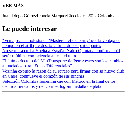
VER MÁS
Juan Diego Gómez
Francia Márquez
Elecciones 2022 Colombia
Le puede interesar
“Ventajosas”: molestia en ‘MasterChef Celebrity’ por la ventaja de
tiempo en el atril que desató la furia de los participantes
No se retira en La Vuelta a España: Nairo Quintana confirma cuál
será su última competencia antes del retiro
El último decreto del MinTransporte de Petro: estos son los cambios
anunciados para “Zonas Diferenciales”
Vozinha expuso la razón de su retraso para firmar con su nuevo club
en Chile: conmueve el corazón de sus hinchas
Selección Colombia femenina cae con México en la final de los
Centroamericanos y del Caribe: logran medalla de plata