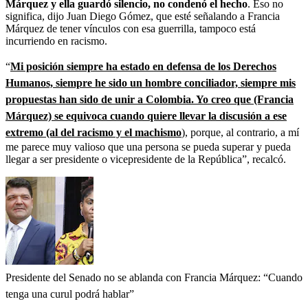
Márquez y ella guardó silencio, no condenó el hecho
. Eso no
significa, dijo Juan Diego Gómez, que esté señalando a Francia
Márquez de tener vínculos con esa guerrilla, tampoco está
incurriendo en racismo.
“
Mi posición siempre ha estado en defensa de los Derechos
Humanos, siempre he sido un hombre conciliador, siempre mis
propuestas han sido de unir a Colombia. Yo creo que (Francia
Márquez) se equivoca cuando quiere llevar la discusión a ese
extremo (al del racismo y el machismo
), porque, al contrario, a mí
me parece muy valioso que una persona se pueda superar y pueda
llegar a ser presidente o vicepresidente de la República”, recalcó.
Presidente del Senado no se ablanda con Francia Márquez: “Cuando
tenga una curul podrá hablar”