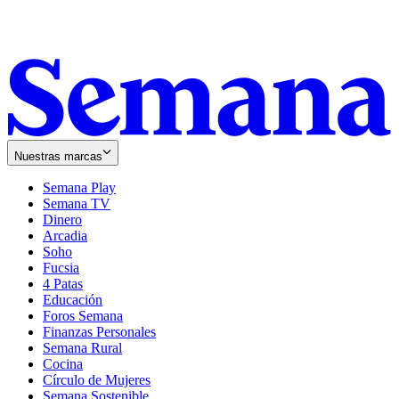
Nuestras marcas
Semana Play
Semana TV
Dinero
Arcadia
Soho
Opens
Fucsia
in
Opens
4 Patas
new
in
Educación
window
new
Foros Semana
window
Finanzas Personales
Semana Rural
Cocina
Círculo de Mujeres
Semana Sostenible