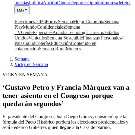
noticias
Política
Nación
Dinero
Deportes
Opinión
Impresa
Jet Set
Más
Elecciones 2026
Foros Semana
Mejor Colombia
Semana
Play
Mundo
Confidenciales
Semana
TV
Gente
Especiales
Arcadia
Tecnología
Turismo
Estados
Unidos
Vehículos
Semana Sostenible
Finanzas Personales
4
Patas
Salud
Loterías
Educación
Contenido en
colaboración
Semana Rural
Mujeres
Semana
|
Vicky en Semana
VICKY EN SEMANA
‘Gustavo Petro y Francia Márquez van a
tener asiento en el Congreso porque
quedarán segundos’
El presidente del Congreso, Juan Diego Gómez, consideró que la
fórmula del Pacto Histórico perderá las elecciones presidenciales y
será Federico Gutiérrez quien llegue a la Casa de Nariño.