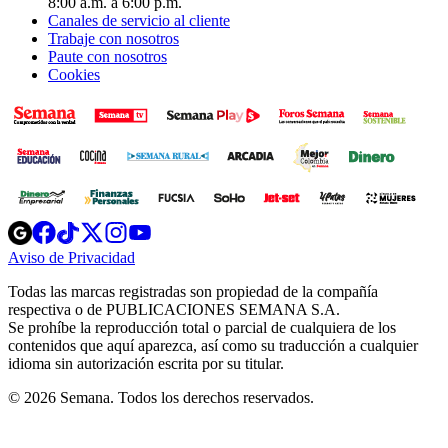
8:00 a.m. a 6:00 p.m.
Canales de servicio al cliente
Trabaje con nosotros
Paute con nosotros
Cookies
Opens
Opens
Opens
Opens
Opens
in
in
in
in
in
Aviso de Privacidad
Opens
new
new
new
new
new
in
window
window
window
window
window
Todas las marcas registradas son propiedad de la compañía
new
respectiva o de PUBLICACIONES SEMANA S.A.
window
Se prohíbe la reproducción total o parcial de cualquiera de los
contenidos que aquí aparezca, así como su traducción a cualquier
idioma sin autorización escrita por su titular.
© 2026 Semana. Todos los derechos reservados.