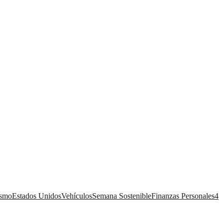
ismo
Estados Unidos
Vehículos
Semana Sostenible
Finanzas Personales
4