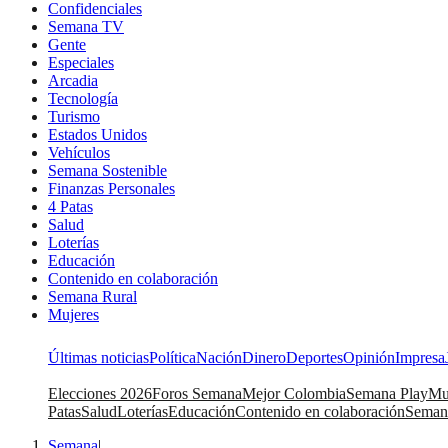
Confidenciales
Semana TV
Gente
Especiales
Arcadia
Tecnología
Turismo
Estados Unidos
Vehículos
Semana Sostenible
Finanzas Personales
4 Patas
Salud
Loterías
Educación
Contenido en colaboración
Semana Rural
Mujeres
Últimas noticias
Política
Nación
Dinero
Deportes
Opinión
Impresa
Elecciones 2026
Foros Semana
Mejor Colombia
Semana Play
Mu
Patas
Salud
Loterías
Educación
Contenido en colaboración
Seman
Semana
|