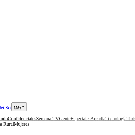
Jet Set
Más
ndo
Confidenciales
Semana TV
Gente
Especiales
Arcadia
Tecnología
Tur
a Rural
Mujeres