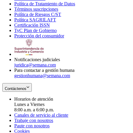
Política de Tratamiento de Datos
in
Opens
Términos suscripciones
new
Opens
in
Política de Riesgos C/ST
window
in
Opens
new
Política SAGRILAFT
Opens
new
in
window
Certificación ISSN
Opens
in
window
new
TyC Plan de Gobierno
in
new
Opens
window
Protección del consumidor
new
window
in
Opens
window
new
in
window
new
window
Notificaciones judiciales
juridica@semana.com
Para contactar a gestión humana
gestionhumana@semana.com
Contáctenos
Horarios de atención
Lunes a Viernes
8:00 a.m. a 6:00 p.m.
Canales de servicio al cliente
Trabaje con nosotros
Paute con nosotros
Cookies