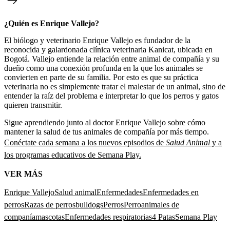
¿Quién es Enrique Vallejo?
El biólogo y veterinario Enrique Vallejo es fundador de la
reconocida y galardonada clínica veterinaria Kanicat, ubicada en
Bogotá. Vallejo entiende la relación entre animal de compañía y su
dueño como una conexión profunda en la que los animales se
convierten en parte de su familia. Por esto es que su práctica
veterinaria no es simplemente tratar el malestar de un animal, sino de
entender la raíz del problema e interpretar lo que los perros y gatos
quieren transmitir.
Sigue aprendiendo junto al doctor Enrique Vallejo sobre cómo
mantener la salud de tus animales de compañía por más tiempo.
Conéctate cada semana a los nuevos episodios de
Salud Animal
y a
los programas educativos de Semana Play.
VER MÁS
Enrique Vallejo
Salud animal
Enfermedades
Enfermedades en
perros
Razas de perros
bulldogs
Perros
Perro
animales de
companía
mascotas
Enfermedades respiratorias
4 Patas
Semana Play