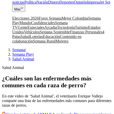
noticias
Política
Nación
Dinero
Deportes
Opinión
Impresa
Jet Set
Más
Elecciones 2026
Foros Semana
Mejor Colombia
Semana
Play
Mundo
Confidenciales
Semana
TV
Gente
Especiales
Arcadia
Tecnología
Turismo
Estados
Unidos
Vehículos
Semana Sostenible
Finanzas Personales
4
Patas
Salud
Loterías
Educación
Contenido en
colaboración
Semana Rural
Mujeres
Semana
|
Semana Play
|
Salud Animal
Salud Animal
¿Cuáles son las enfermedades más
comunes en cada raza de perro?
En este video de ‘Salud Animal’, el veterinario Enrique Vallejo
comparte una lista de las enfermedades más comunes para diferentes
razas de perros.