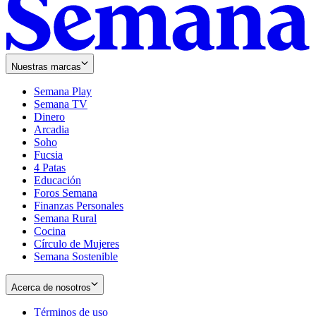
Nuestras marcas
Semana Play
Semana TV
Dinero
Arcadia
Soho
Opens
Fucsia
in
Opens
4 Patas
new
in
Educación
window
new
Foros Semana
window
Finanzas Personales
Semana Rural
Cocina
Círculo de Mujeres
Semana Sostenible
Acerca de nosotros
Términos de uso
Opens