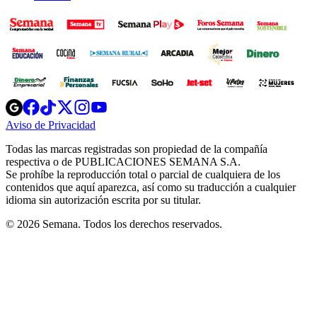
Opens
Opens
Opens
Opens
Opens
in
in
in
in
in
Aviso de Privacidad
Opens
new
new
new
new
new
in
window
window
window
window
window
Todas las marcas registradas son propiedad de la compañía
new
respectiva o de PUBLICACIONES SEMANA S.A.
window
Se prohíbe la reproducción total o parcial de cualquiera de los
contenidos que aquí aparezca, así como su traducción a cualquier
idioma sin autorización escrita por su titular.
© 2026 Semana. Todos los derechos reservados.