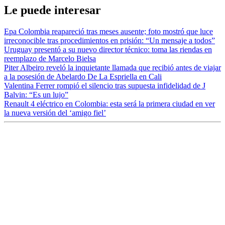
Le puede interesar
Epa Colombia reapareció tras meses ausente; foto mostró que luce
irreconocible tras procedimientos en prisión: “Un mensaje a todos”
Uruguay presentó a su nuevo director técnico: toma las riendas en
reemplazo de Marcelo Bielsa
Piter Albeiro reveló la inquietante llamada que recibió antes de viajar
a la posesión de Abelardo De La Espriella en Cali
Valentina Ferrer rompió el silencio tras supuesta infidelidad de J
Balvin: “Es un lujo”
Renault 4 eléctrico en Colombia: esta será la primera ciudad en ver
la nueva versión del ‘amigo fiel’