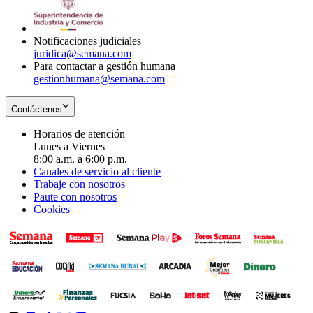
window
new
window
Notificaciones judiciales
juridica@semana.com
Para contactar a gestión humana
gestionhumana@semana.com
Contáctenos
Horarios de atención
Lunes a Viernes
8:00 a.m. a 6:00 p.m.
Canales de servicio al cliente
Trabaje con nosotros
Paute con nosotros
Cookies