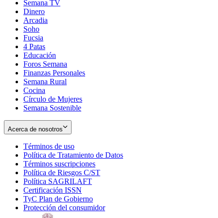
Semana TV
Dinero
Arcadia
Soho
Opens
Fucsia
in
Opens
4 Patas
new
in
Educación
window
new
Foros Semana
window
Finanzas Personales
Semana Rural
Cocina
Círculo de Mujeres
Semana Sostenible
Acerca de nosotros
Términos de uso
Opens
Política de Tratamiento de Datos
in
Opens
Términos suscripciones
new
Opens
in
Política de Riesgos C/ST
window
in
Opens
new
Política SAGRILAFT
Opens
new
in
window
Certificación ISSN
Opens
in
window
new
TyC Plan de Gobierno
in
new
Opens
window
Protección del consumidor
new
window
in
Opens
window
new
in