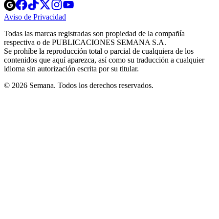
Opens
Opens
Opens
Opens
Opens
in
in
in
in
in
Aviso de Privacidad
Opens
new
new
new
new
new
in
window
window
window
window
window
Todas las marcas registradas son propiedad de la compañía
new
respectiva o de PUBLICACIONES SEMANA S.A.
window
Se prohíbe la reproducción total o parcial de cualquiera de los
contenidos que aquí aparezca, así como su traducción a cualquier
idioma sin autorización escrita por su titular.
© 2026 Semana. Todos los derechos reservados.