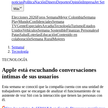
noticias
Política
Nación
Dinero
Deportes
Opinión
Impresa
Jet Set
Más
Elecciones 2026
Foros Semana
Mejor Colombia
Semana
Play
Mundo
Confidenciales
Semana
TV
Gente
Especiales
Arcadia
Tecnología
Turismo
Estados
Unidos
Vehículos
Semana Sostenible
Finanzas Personales
4
Patas
Salud
Loterías
Educación
Contenido en
colaboración
Semana Rural
Mujeres
Semana
|
Tecnología
TECNOLOGÍA
Apple está escuchando conversaciones
íntimas de sus usuarios
Esta semana se conoció que la compañía cuenta con una unidad de
trabajadores que se encargan de analizar el funcionamiento de su
asistente de voz Siri con la interacción que tienen las personas con
él.