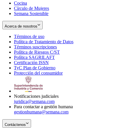
Cocina
Círculo de Mujeres
Semana Sostenible
Acerca de nosotros
Términos de uso
Opens
Política de Tratamiento de Datos
in
Opens
Términos suscripciones
new
Opens
in
Política de Riesgos C/ST
window
in
Opens
new
Política SAGRILAFT
Opens
new
in
window
Certificación ISSN
Opens
in
window
new
TyC Plan de Gobierno
in
new
Opens
window
Protección del consumidor
new
window
in
Opens
window
new
in
window
new
window
Notificaciones judiciales
juridica@semana.com
Para contactar a gestión humana
gestionhumana@semana.com
Contáctenos