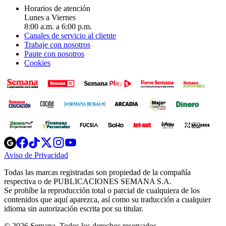
Horarios de atención
Lunes a Viernes
8:00 a.m. a 6:00 p.m.
Canales de servicio al cliente
Trabaje con nosotros
Paute con nosotros
Cookies
Opens
Opens
Opens
Opens
Opens
in
in
in
in
in
Aviso de Privacidad
Opens
new
new
new
new
new
in
window
window
window
window
window
Todas las marcas registradas son propiedad de la compañía
new
respectiva o de PUBLICACIONES SEMANA S.A.
window
Se prohíbe la reproducción total o parcial de cualquiera de los
contenidos que aquí aparezca, así como su traducción a cualquier
idioma sin autorización escrita por su titular.
© 2026 Semana. Todos los derechos reservados.