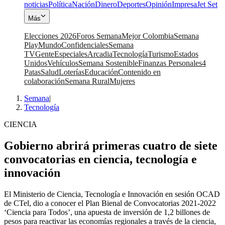
noticias
Política
Nación
Dinero
Deportes
Opinión
Impresa
Jet Set
Más
Elecciones 2026
Foros Semana
Mejor Colombia
Semana
Play
Mundo
Confidenciales
Semana
TV
Gente
Especiales
Arcadia
Tecnología
Turismo
Estados
Unidos
Vehículos
Semana Sostenible
Finanzas Personales
4
Patas
Salud
Loterías
Educación
Contenido en
colaboración
Semana Rural
Mujeres
Semana
|
Tecnología
CIENCIA
Gobierno abrirá primeras cuatro de siete
convocatorias en ciencia, tecnología e
innovación
El Ministerio de Ciencia, Tecnología e Innovación en sesión OCAD
de CTel, dio a conocer el Plan Bienal de Convocatorias 2021-2022
‘Ciencia para Todos’, una apuesta de inversión de 1,2 billones de
pesos para reactivar las economías regionales a través de la ciencia,