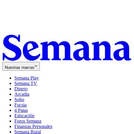
Nuestras marcas
Semana Play
Semana TV
Dinero
Arcadia
Soho
Opens
Fucsia
in
Opens
4 Patas
new
in
Educación
window
new
Foros Semana
window
Finanzas Personales
Semana Rural