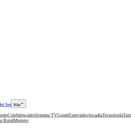
Jet Set
Más
ndo
Confidenciales
Semana TV
Gente
Especiales
Arcadia
Tecnología
Tur
a Rural
Mujeres