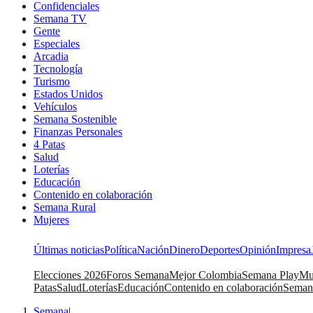
Confidenciales
Semana TV
Gente
Especiales
Arcadia
Tecnología
Turismo
Estados Unidos
Vehículos
Semana Sostenible
Finanzas Personales
4 Patas
Salud
Loterías
Educación
Contenido en colaboración
Semana Rural
Mujeres
Últimas noticias
Política
Nación
Dinero
Deportes
Opinión
Impresa
Elecciones 2026
Foros Semana
Mejor Colombia
Semana Play
Mu
Patas
Salud
Loterías
Educación
Contenido en colaboración
Seman
Semana
|