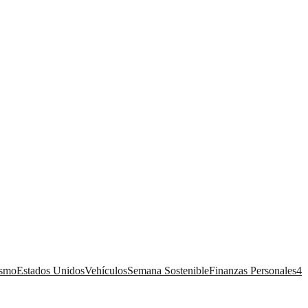
ismo
Estados Unidos
Vehículos
Semana Sostenible
Finanzas Personales
4