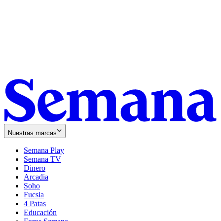
Nuestras marcas
Semana Play
Semana TV
Dinero
Arcadia
Soho
Opens
Fucsia
in
Opens
4 Patas
new
in
Educación
window
new