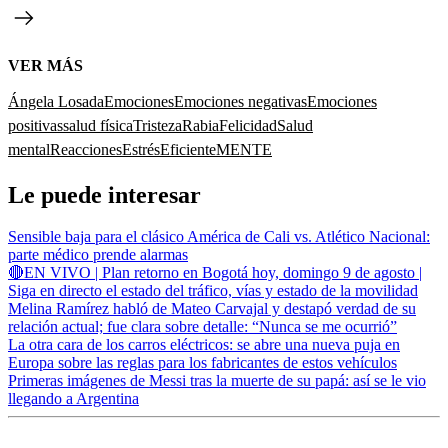
VER MÁS
Ángela Losada
Emociones
Emociones negativas
Emociones
positivas
salud física
Tristeza
Rabia
Felicidad
Salud
mental
Reacciones
Estrés
EficienteMENTE
Le puede interesar
Sensible baja para el clásico América de Cali vs. Atlético Nacional:
parte médico prende alarmas
🔴EN VIVO | Plan retorno en Bogotá hoy, domingo 9 de agosto |
Siga en directo el estado del tráfico, vías y estado de la movilidad
Melina Ramírez habló de Mateo Carvajal y destapó verdad de su
relación actual; fue clara sobre detalle: “Nunca se me ocurrió”
La otra cara de los carros eléctricos: se abre una nueva puja en
Europa sobre las reglas para los fabricantes de estos vehículos
Primeras imágenes de Messi tras la muerte de su papá: así se le vio
llegando a Argentina