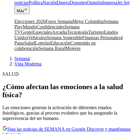
noticias
Política
Nación
Dinero
Deportes
Opinión
Impresa
Jet Set
Más
Elecciones 2026
Foros Semana
Mejor Colombia
Semana
Play
Mundo
Confidenciales
Semana
TV
Gente
Especiales
Arcadia
Tecnología
Turismo
Estados
Unidos
Vehículos
Semana Sostenible
Finanzas Personales
4
Patas
Salud
Loterías
Educación
Contenido en
colaboración
Semana Rural
Mujeres
Semana
|
Vida Moderna
SALUD
¿Cómo afectan las emociones a la salud
física?
Las emociones generan la activación de diferentes estados
fisiológicos, gracias al proceso evolutivo que ha asegurado la
supervivencia del ser humano.
Siga las noticias de SEMANA en Google Discover y manténgase