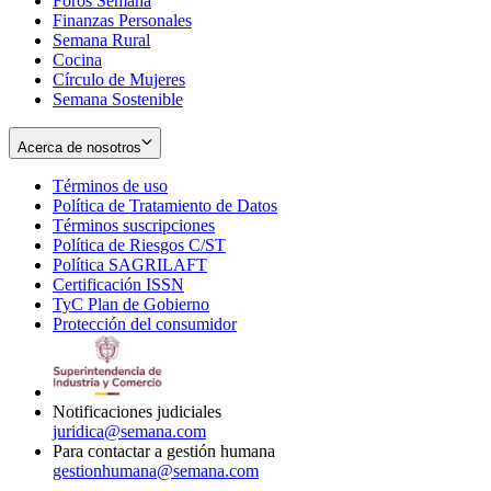
Foros Semana
window
Finanzas Personales
Semana Rural
Cocina
Círculo de Mujeres
Semana Sostenible
Acerca de nosotros
Términos de uso
Opens
Política de Tratamiento de Datos
in
Opens
Términos suscripciones
new
Opens
in
Política de Riesgos C/ST
window
in
Opens
new
Política SAGRILAFT
Opens
new
in
window
Certificación ISSN
Opens
in
window
new
TyC Plan de Gobierno
in
new
Opens
window
Protección del consumidor
new
window
in
Opens
window
new
in
window
new
window
Notificaciones judiciales
juridica@semana.com
Para contactar a gestión humana
gestionhumana@semana.com