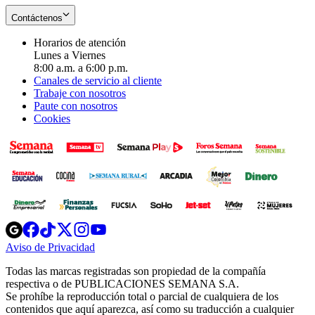
Contáctenos
Horarios de atención
Lunes a Viernes
8:00 a.m. a 6:00 p.m.
Canales de servicio al cliente
Trabaje con nosotros
Paute con nosotros
Cookies
Opens
Opens
Opens
Opens
Opens
in
in
in
in
in
Aviso de Privacidad
Opens
new
new
new
new
new
in
window
window
window
window
window
Todas las marcas registradas son propiedad de la compañía
new
respectiva o de PUBLICACIONES SEMANA S.A.
window
Se prohíbe la reproducción total o parcial de cualquiera de los
contenidos que aquí aparezca, así como su traducción a cualquier