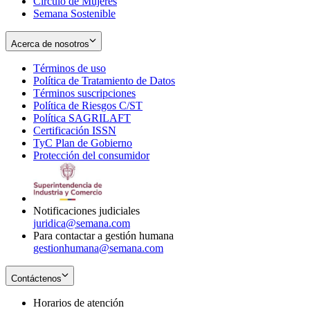
Círculo de Mujeres
Semana Sostenible
Acerca de nosotros
Términos de uso
Opens
Política de Tratamiento de Datos
in
Opens
Términos suscripciones
new
Opens
in
Política de Riesgos C/ST
window
in
Opens
new
Política SAGRILAFT
Opens
new
in
window
Certificación ISSN
Opens
in
window
new
TyC Plan de Gobierno
in
new
Opens
window
Protección del consumidor
new
window
in
Opens
window
new
in
window
new
window
Notificaciones judiciales
juridica@semana.com
Para contactar a gestión humana
gestionhumana@semana.com
Contáctenos
Horarios de atención