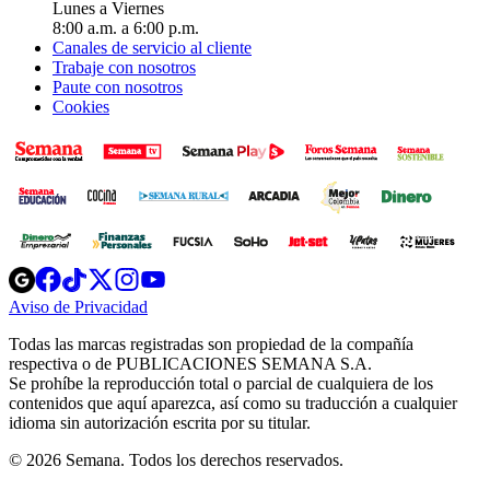
Lunes a Viernes
8:00 a.m. a 6:00 p.m.
Canales de servicio al cliente
Trabaje con nosotros
Paute con nosotros
Cookies
Opens
Opens
Opens
Opens
Opens
in
in
in
in
in
Aviso de Privacidad
Opens
new
new
new
new
new
in
window
window
window
window
window
Todas las marcas registradas son propiedad de la compañía
new
respectiva o de PUBLICACIONES SEMANA S.A.
window
Se prohíbe la reproducción total o parcial de cualquiera de los
contenidos que aquí aparezca, así como su traducción a cualquier
idioma sin autorización escrita por su titular.
© 2026 Semana. Todos los derechos reservados.