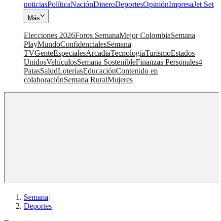
noticias
Política
Nación
Dinero
Deportes
Opinión
Impresa
Jet Set
Más
Elecciones 2026
Foros Semana
Mejor Colombia
Semana
Play
Mundo
Confidenciales
Semana
TV
Gente
Especiales
Arcadia
Tecnología
Turismo
Estados
Unidos
Vehículos
Semana Sostenible
Finanzas Personales
4
Patas
Salud
Loterías
Educación
Contenido en
colaboración
Semana Rural
Mujeres
Semana
|
Deportes