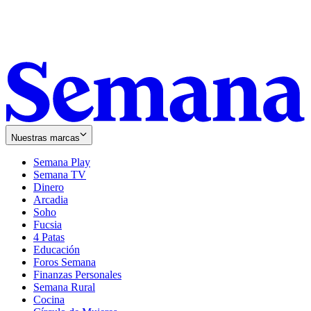
Nuestras marcas
Semana Play
Semana TV
Dinero
Arcadia
Soho
Opens
Fucsia
in
Opens
4 Patas
new
in
Educación
window
new
Foros Semana
window
Finanzas Personales
Semana Rural
Cocina