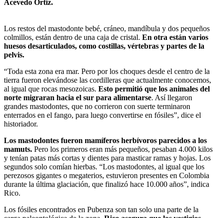
Acevedo Ortiz.
Los restos del mastodonte bebé, cráneo, mandíbula y dos pequeños
colmillos, están dentro de una caja de cristal.
En otra están varios
huesos desarticulados, como costillas, vértebras y partes de la
pelvis.
“Toda esta zona era mar. Pero por los choques desde el centro de la
tierra fueron elevándose las cordilleras que actualmente conocemos,
al igual que rocas mesozoicas.
Esto permitió que los animales del
norte migraran hacia el sur para alimentarse
. Así llegaron
grandes mastodontes, que no corrieron con suerte terminaron
enterrados en el fango, para luego convertirse en fósiles”, dice el
historiador.
Los mastodontes fueron mamíferos herbívoros parecidos a los
mamuts.
Pero los primeros eran más pequeños, pesaban 4.000 kilos
y tenían patas más cortas y dientes para masticar ramas y hojas. Los
segundos solo comían hierbas. “Los mastodontes, al igual que los
perezosos gigantes o megaterios, estuvieron presentes en Colombia
durante la última glaciación, que finalizó hace 10.000 años”, indica
Rico.
Los fósiles encontrados en Pubenza son tan solo una parte de la