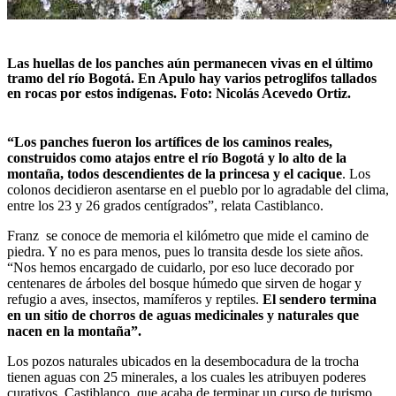
Las huellas de los panches aún permanecen vivas en el último
tramo del río Bogotá. En Apulo hay varios petroglifos tallados
en rocas por estos indígenas. Foto: Nicolás Acevedo Ortiz.
“Los panches fueron los artífices de los caminos reales,
construidos como atajos entre el río Bogotá y lo alto de la
montaña, todos descendientes de la princesa y el cacique
. Los
colonos decidieron asentarse en el pueblo por lo agradable del clima,
entre los 23 y 26 grados centígrados”, relata Castiblanco.
Franz se conoce de memoria el kilómetro que mide el camino de
piedra. Y no es para menos, pues lo transita desde los siete años.
“Nos hemos encargado de cuidarlo, por eso luce decorado por
centenares de árboles del bosque húmedo que sirven de hogar y
refugio a aves, insectos, mamíferos y reptiles.
El sendero termina
en un sitio de chorros de aguas medicinales y naturales que
nacen en la montaña”.
Los pozos naturales ubicados en la desembocadura de la trocha
tienen aguas con 25 minerales, a los cuales les atribuyen poderes
curativos. Castiblanco, que acaba de terminar un curso de turismo