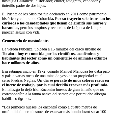
nostalgia Castañeda, historiador, chofer, fotógrafo, vendedor y
tinterillo padre de dos hijos.
El Puente de los Suspiros fue declarado en 2011 como patrimonio
histórico y cultural de Colombia
. Por su trayecto solo transitan los
curiosos o los desadaptados que llenan de grafitis sus muros y
barandas,
pero los suspiros y recuerdos de la época de la lepra
parecen seguir con vida.
Cementerio de mastodontes
La vereda Pubenza, ubicada a 15 minutos del casco urbano de
Tocaima,
hoy es conocida por los científicos, académicos y
habitantes del sector como un cementerio de animales extintos
hace millones de años.
Esa estampa inició en 1972, cuando Manuel Mendoza les daba pico
y pala a varias rocas de una mina de yeso de su propiedad en el
cerro Piedras Negras.
Un día se percató de unos colores raros en
el fuerte de trabajo, por lo cual decidió excavar más profundo.
El hallazgo lo dejó frío. Encontró huesos de gran tamaño que no
correspondían a la fauna nativa del sector, que por mucho alberga
babillas o tigrillos.
“Los primeros huesos los encontró como a cuatro metros de
profundidad, pero después de excavar más hondo logró sacar 100