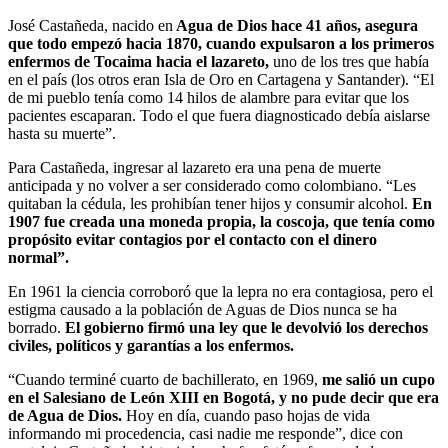
José Castañeda, nacido en
Agua de Dios hace 41 años, asegura
que todo empezó hacia 1870, cuando expulsaron a los primeros
enfermos de Tocaima hacia el lazareto,
uno de los tres que había
en el país (los otros eran Isla de Oro en Cartagena y Santander). “El
de mi pueblo tenía como 14 hilos de alambre para evitar que los
pacientes escaparan. Todo el que fuera diagnosticado debía aislarse
hasta su muerte”.
Para Castañeda, ingresar al lazareto era una pena de muerte
anticipada y no volver a ser considerado como colombiano. “Les
quitaban la cédula, les prohibían tener hijos y consumir alcohol.
En
1907 fue creada una moneda propia, la coscoja, que tenía como
propósito evitar contagios por el contacto con el dinero
normal”.
En 1961 la ciencia corroboró que la lepra no era contagiosa, pero el
estigma causado a la población de Aguas de Dios nunca se ha
borrado.
El gobierno firmó una ley que le devolvió los derechos
civiles, políticos y garantías a los enfermos.
“Cuando terminé cuarto de bachillerato, en 1969,
me salió un cupo
en el Salesiano de León XIII en Bogotá, y no pude decir que era
de Agua de Dios.
Hoy en día, cuando paso hojas de vida
informando mi procedencia, casi nadie me responde”, dice con