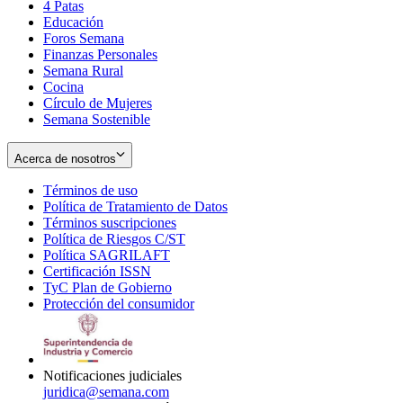
4 Patas
new
in
Educación
window
new
Foros Semana
window
Finanzas Personales
Semana Rural
Cocina
Círculo de Mujeres
Semana Sostenible
Acerca de nosotros
Términos de uso
Opens
Política de Tratamiento de Datos
in
Opens
Términos suscripciones
new
Opens
in
Política de Riesgos C/ST
window
in
Opens
new
Política SAGRILAFT
Opens
new
in
window
Certificación ISSN
Opens
in
window
new
TyC Plan de Gobierno
in
new
Opens
window
Protección del consumidor
new
window
in
Opens
window
new
in
window
new
window
Notificaciones judiciales
juridica@semana.com