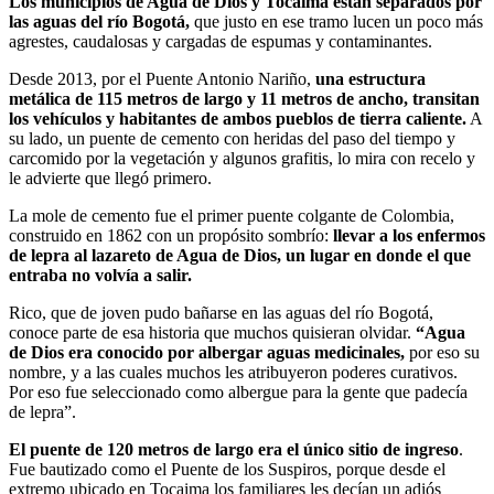
Los municipios de Agua de Dios y Tocaima están separados por
las aguas del río Bogotá,
que justo en ese tramo lucen un poco más
agrestes, caudalosas y cargadas de espumas y contaminantes.
Desde 2013, por el Puente Antonio Nariño,
una estructura
metálica de 115 metros de largo y 11 metros de ancho, transitan
los vehículos y habitantes de ambos pueblos de tierra caliente.
A
su lado, un puente de cemento con heridas del paso del tiempo y
carcomido por la vegetación y algunos grafitis, lo mira con recelo y
le advierte que llegó primero.
La mole de cemento fue el primer puente colgante de Colombia,
construido en 1862 con un propósito sombrío:
llevar a los enfermos
de lepra al lazareto de Agua de Dios, un lugar en donde el que
entraba no volvía a salir.
Rico, que de joven pudo bañarse en las aguas del río Bogotá,
conoce parte de esa historia que muchos quisieran olvidar.
“Agua
de Dios era conocido por albergar aguas medicinales,
por eso su
nombre, y a las cuales muchos les atribuyeron poderes curativos.
Por eso fue seleccionado como albergue para la gente que padecía
de lepra”.
El puente de 120 metros de largo era el único sitio de ingreso
.
Fue bautizado como el Puente de los Suspiros, porque desde el
extremo ubicado en Tocaima los familiares les decían un adiós