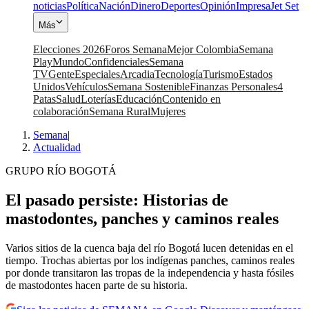
noticias
Política
Nación
Dinero
Deportes
Opinión
Impresa
Jet Set
Más
Elecciones 2026
Foros Semana
Mejor Colombia
Semana
Play
Mundo
Confidenciales
Semana
TV
Gente
Especiales
Arcadia
Tecnología
Turismo
Estados
Unidos
Vehículos
Semana Sostenible
Finanzas Personales
4
Patas
Salud
Loterías
Educación
Contenido en
colaboración
Semana Rural
Mujeres
Semana
|
Actualidad
GRUPO RÍO BOGOTÁ
El pasado persiste: Historias de
mastodontes, panches y caminos reales
Varios sitios de la cuenca baja del río Bogotá lucen detenidas en el
tiempo. Trochas abiertas por los indígenas panches, caminos reales
por donde transitaron las tropas de la independencia y hasta fósiles
de mastodontes hacen parte de su historia.