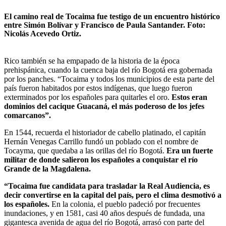
El camino real de Tocaima fue testigo de un encuentro histórico
entre Simón Bolívar y Francisco de Paula Santander. Foto:
Nicolás Acevedo Ortiz.
Rico también se ha empapado de la historia de la época
prehispánica, cuando la cuenca baja del río Bogotá era gobernada
por los panches. “Tocaima y todos los municipios de esta parte del
país fueron habitados por estos indígenas, que luego fueron
exterminados por los españoles para quitarles el oro.
Estos eran
dominios del cacique Guacaná, el más poderoso de los jefes
comarcanos”.
En 1544, recuerda el historiador de cabello platinado, el capitán
Hernán Venegas Carrillo fundó un poblado con el nombre de
Tocayma, que quedaba a las orillas del río Bogotá.
Era un fuerte
militar de donde salieron los españoles a conquistar el río
Grande de la Magdalena.
“Tocaima fue candidata para trasladar la Real Audiencia, es
decir convertirse en la capital del país, pero el clima desmotivó a
los españoles.
En la colonia, el pueblo padeció por frecuentes
inundaciones, y en 1581, casi 40 años después de fundada, una
gigantesca avenida de agua del río Bogotá, arrasó con parte del