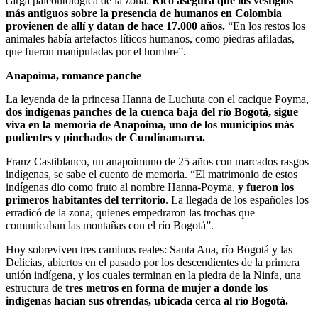
carga paleontológica de la zona.
Rico asegura que los vestigios
más antiguos sobre la presencia de humanos en Colombia
provienen de allí y datan de hace 17.000 años.
“En los restos los
animales había artefactos líticos humanos, como piedras afiladas,
que fueron manipuladas por el hombre”.
Anapoima, romance panche
La leyenda de la princesa Hanna de Luchuta con el cacique Poyma,
dos indígenas panches de la cuenca baja del río Bogotá, sigue
viva en la memoria de Anapoima, uno de los municipios más
pudientes y pinchados de Cundinamarca.
Franz Castiblanco, un anapoimuno de 25 años con marcados rasgos
indígenas, se sabe el cuento de memoria. “El matrimonio de estos
indígenas dio como fruto al nombre Hanna-Poyma,
y fueron los
primeros habitantes del territorio
. La llegada de los españoles los
erradicó de la zona, quienes empedraron las trochas que
comunicaban las montañas con el río Bogotá”.
Hoy sobreviven tres caminos reales: Santa Ana, río Bogotá y las
Delicias, abiertos en el pasado por los descendientes de la primera
unión indígena, y los cuales terminan en la piedra de la Ninfa, una
estructura de
tres metros en forma de mujer a donde los
indígenas hacían sus ofrendas, ubicada cerca al río Bogotá.