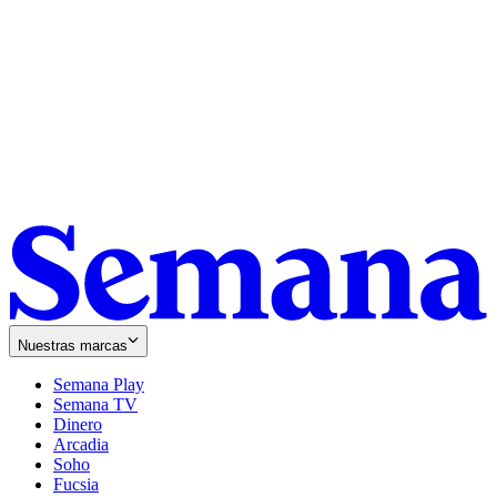
Nuestras marcas
Semana Play
Semana TV
Dinero
Arcadia
Soho
Opens
Fucsia
in
Opens