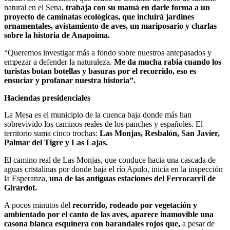
natural en el Sena,
trabaja con su mamá en darle forma a un
proyecto de caminatas ecológicas, que incluirá jardines
ornamentales, avistamiento de aves, un mariposario y charlas
sobre la historia de Anapoima.
“Queremos investigar más a fondo sobre nuestros antepasados y
empezar a defender la naturaleza.
Me da mucha rabia cuando los
turistas botan botellas y basuras por el recorrido, eso es
ensuciar y profanar nuestra historia”.
Haciendas presidenciales
La Mesa es el municipio de la cuenca baja donde más han
sobrevivido los caminos reales de los panches y españoles. El
territorio suma cinco trochas:
Las Monjas, Resbalón, San Javier,
Palmar del Tigre y Las Lajas.
El camino real de Las Monjas, que conduce hacia una cascada de
aguas cristalinas por donde baja el río Apulo, inicia en la inspección
la Esperanza,
una de las antiguas estaciones del Ferrocarril de
Girardot.
A pocos minutos del
recorrido, rodeado por vegetación y
ambientado por el canto de las aves, aparece inamovible una
casona blanca esquinera con barandales rojos que,
a pesar de