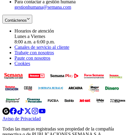
Para contactar a gestión humana
gestionhumana@semana.com
Contáctenos
Horarios de atención
Lunes a Viernes
8:00 a.m. a 6:00 p.m.
Canales de servicio al cliente
Trabaje con nosotros
Paute con nosotros
Cookies
Opens
Opens
Opens
Opens
Opens
in
in
in
in
in
Aviso de Privacidad
Opens
new
new
new
new
new
in
window
window
window
window
window
Todas las marcas registradas son propiedad de la compañía
new
respectiva o de PUBLICACIONES SEMANA S.A.
window