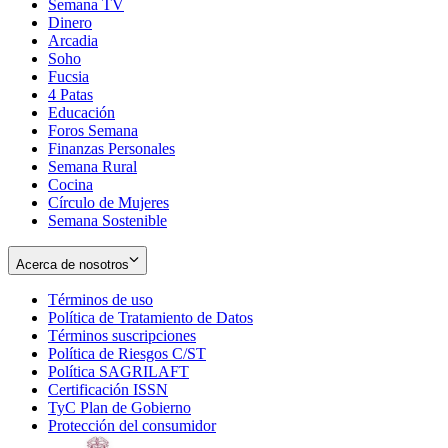
Semana TV
Dinero
Arcadia
Soho
Opens
Fucsia
in
Opens
4 Patas
new
in
Educación
window
new
Foros Semana
window
Finanzas Personales
Semana Rural
Cocina
Círculo de Mujeres
Semana Sostenible
Acerca de nosotros
Términos de uso
Opens
Política de Tratamiento de Datos
in
Opens
Términos suscripciones
new
Opens
in
Política de Riesgos C/ST
window
in
Opens
new
Política SAGRILAFT
Opens
new
in
window
Certificación ISSN
Opens
in
window
new
TyC Plan de Gobierno
in
new
Opens
window
Protección del consumidor
new
window
in
Opens
window
new
in