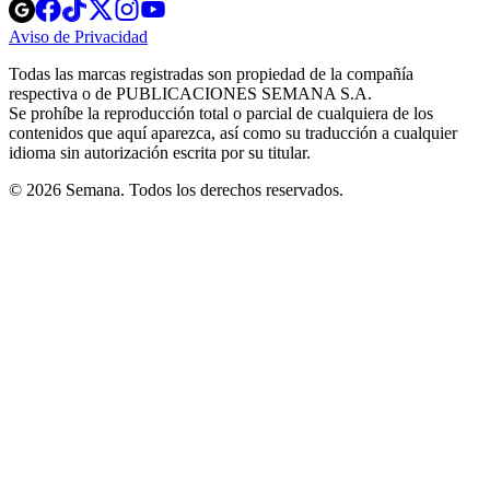
Opens
Opens
Opens
Opens
Opens
in
in
in
in
in
Aviso de Privacidad
Opens
new
new
new
new
new
in
window
window
window
window
window
Todas las marcas registradas son propiedad de la compañía
new
respectiva o de PUBLICACIONES SEMANA S.A.
window
Se prohíbe la reproducción total o parcial de cualquiera de los
contenidos que aquí aparezca, así como su traducción a cualquier
idioma sin autorización escrita por su titular.
© 2026 Semana. Todos los derechos reservados.