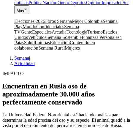
noticias
Política
Nación
Dinero
Deportes
Opinión
Impresa
Jet Set
Más
Elecciones 2026
Foros Semana
Mejor Colombia
Semana
Play
Mundo
Confidenciales
Semana
TV
Gente
Especiales
Arcadia
Tecnología
Turismo
Estados
Unidos
Vehículos
Semana Sostenible
Finanzas Personales
4
Patas
Salud
Loterías
Educación
Contenido en
colaboración
Semana Rural
Mujeres
Semana
|
Actualidad
IMPACTO
Encuentran en Rusia oso de
aproximadamente 30.000 años
perfectamente conservado
La Universidad Federal Nororiental está haciendo análisis para
determinar la edad precisa del oso y su especie. El animal quedó a la
vista por el derretimiento del permafrost en el noroeste de Rusia.