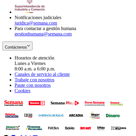
window
new
window
Notificaciones judiciales
juridica@semana.com
Para contactar a gestión humana
gestionhumana@semana.com
Contáctenos
Horarios de atención
Lunes a Viernes
8:00 a.m. a 6:00 p.m.
Canales de servicio al cliente
Trabaje con nosotros
Paute con nosotros
Cookies