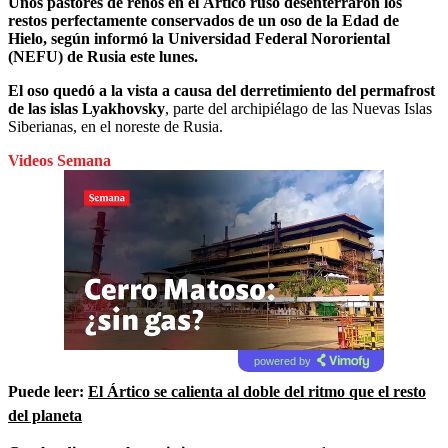
Unos
pastores de renos en el Ártico ruso desenterra
ron
los
restos
perfect
amente conservados de un oso de
la
Edad de
Hielo,
según informó la Universidad Federal Nor
o
riental
(NEFU) de Rusia este lunes
.
El oso quedó a la vista a causa del derretimiento del permafrost
de las islas Lyakhovsky
, parte del archipiélago de las Nuevas Islas
Siberianas, en el noreste de Rusia.
Videos Semana
powered by
Puede leer:
El Ártico se calienta al doble del ritmo que el resto
del planeta