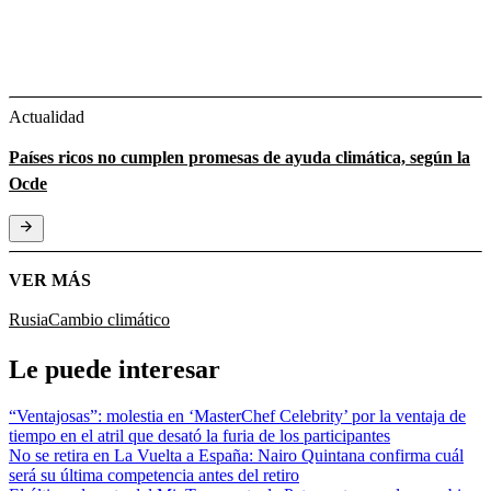
Actualidad
Países ricos no cumplen promesas de ayuda climática, según la
Ocde
VER MÁS
Rusia
Cambio climático
Le puede interesar
“Ventajosas”: molestia en ‘MasterChef Celebrity’ por la ventaja de
tiempo en el atril que desató la furia de los participantes
No se retira en La Vuelta a España: Nairo Quintana confirma cuál
será su última competencia antes del retiro