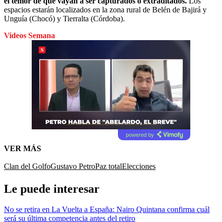
el temor de que vayan a ser capturados o extraditados.
Los
espacios estarán localizados en la zona rural de Belén de Bajirá y
Unguía (Chocó) y Tierralta (Córdoba).
Videos Semana
powered by
VER MÁS
Clan del Golfo
Gustavo Petro
Paz total
Elecciones
Le puede interesar
No se retira en La Vuelta a España: Nairo Quintana confirma cuál
será su última competencia antes del retiro