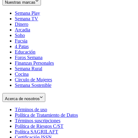
Nuestras marcas
Semana Play
Semana TV
Dinero
Arcadia
Soho
Opens
Fucsia
in
Opens
4 Patas
new
in
Educación
window
new
Foros Semana
window
Finanzas Personales
Semana Rural
Cocina
Círculo de Mujeres
Semana Sostenible
Acerca de nosotros
Términos de uso
Opens
Política de Tratamiento de Datos
in
Opens
Términos suscripciones
new
Opens
in
Política de Riesgos C/ST
window
in
Opens
new
Política SAGRILAFT
Opens
new
in
window
Certificación ISSN
Opens
in
window
new