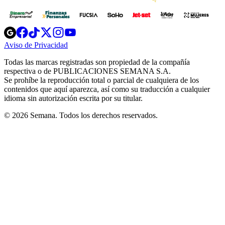
Opens
Opens
Opens
Opens
Opens
in
in
in
in
in
Aviso de Privacidad
Opens
new
new
new
new
new
in
window
window
window
window
window
Todas las marcas registradas son propiedad de la compañía
new
respectiva o de PUBLICACIONES SEMANA S.A.
window
Se prohíbe la reproducción total o parcial de cualquiera de los
contenidos que aquí aparezca, así como su traducción a cualquier
idioma sin autorización escrita por su titular.
© 2026 Semana. Todos los derechos reservados.