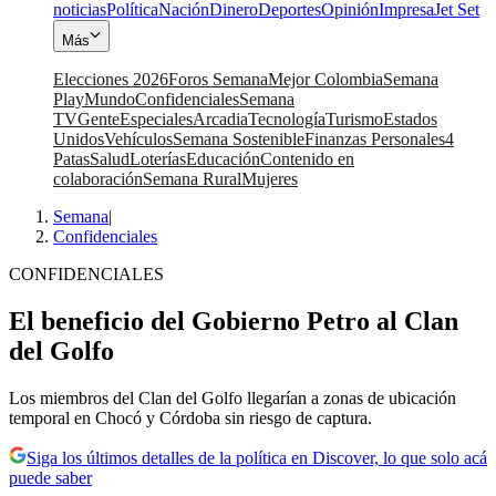
noticias
Política
Nación
Dinero
Deportes
Opinión
Impresa
Jet Set
Más
Elecciones 2026
Foros Semana
Mejor Colombia
Semana
Play
Mundo
Confidenciales
Semana
TV
Gente
Especiales
Arcadia
Tecnología
Turismo
Estados
Unidos
Vehículos
Semana Sostenible
Finanzas Personales
4
Patas
Salud
Loterías
Educación
Contenido en
colaboración
Semana Rural
Mujeres
Semana
|
Confidenciales
CONFIDENCIALES
El beneficio del Gobierno Petro al Clan
del Golfo
Los miembros del Clan del Golfo llegarían a zonas de ubicación
temporal en Chocó y Córdoba sin riesgo de captura.
Siga los últimos detalles de la política en Discover, lo que solo acá
puede saber