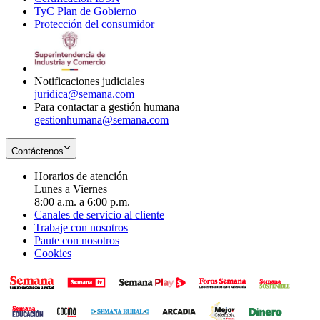
TyC Plan de Gobierno
in
new
Opens
window
Protección del consumidor
new
window
in
Opens
window
new
in
window
new
window
Notificaciones judiciales
juridica@semana.com
Para contactar a gestión humana
gestionhumana@semana.com
Contáctenos
Horarios de atención
Lunes a Viernes
8:00 a.m. a 6:00 p.m.
Canales de servicio al cliente
Trabaje con nosotros
Paute con nosotros
Cookies