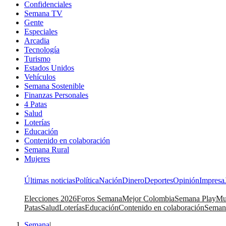
Confidenciales
Semana TV
Gente
Especiales
Arcadia
Tecnología
Turismo
Estados Unidos
Vehículos
Semana Sostenible
Finanzas Personales
4 Patas
Salud
Loterías
Educación
Contenido en colaboración
Semana Rural
Mujeres
Últimas noticias
Política
Nación
Dinero
Deportes
Opinión
Impresa
Elecciones 2026
Foros Semana
Mejor Colombia
Semana Play
Mu
Patas
Salud
Loterías
Educación
Contenido en colaboración
Seman
Semana
|