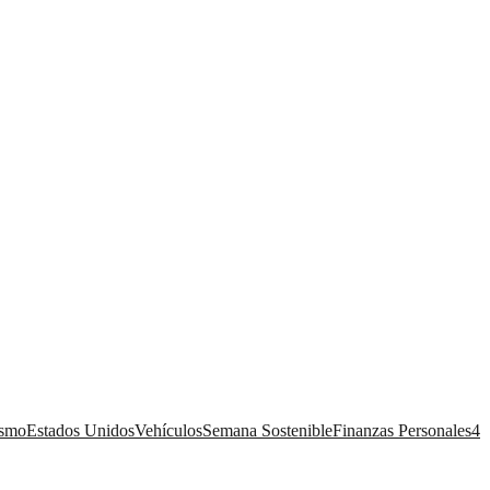
ismo
Estados Unidos
Vehículos
Semana Sostenible
Finanzas Personales
4