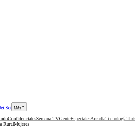
Jet Set
Más
ndo
Confidenciales
Semana TV
Gente
Especiales
Arcadia
Tecnología
Tur
a Rural
Mujeres