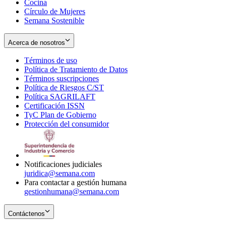
Cocina
Círculo de Mujeres
Semana Sostenible
Acerca de nosotros
Términos de uso
Opens
Política de Tratamiento de Datos
in
Opens
Términos suscripciones
new
Opens
in
Política de Riesgos C/ST
window
in
Opens
new
Política SAGRILAFT
Opens
new
in
window
Certificación ISSN
Opens
in
window
new
TyC Plan de Gobierno
in
new
Opens
window
Protección del consumidor
new
window
in
Opens
window
new
in
window
new
window
Notificaciones judiciales
juridica@semana.com
Para contactar a gestión humana
gestionhumana@semana.com
Contáctenos