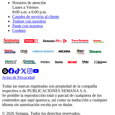
Horarios de atención
Lunes a Viernes
8:00 a.m. a 6:00 p.m.
Canales de servicio al cliente
Trabaje con nosotros
Paute con nosotros
Cookies
Opens
Opens
Opens
Opens
Opens
in
in
in
in
in
Aviso de Privacidad
Opens
new
new
new
new
new
in
window
window
window
window
window
Todas las marcas registradas son propiedad de la compañía
new
respectiva o de PUBLICACIONES SEMANA S.A.
window
Se prohíbe la reproducción total o parcial de cualquiera de los
contenidos que aquí aparezca, así como su traducción a cualquier
idioma sin autorización escrita por su titular.
© 2026 Semana. Todos los derechos reservados.