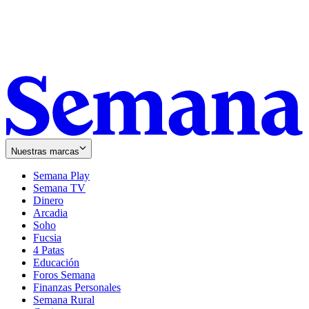
Nuestras marcas
Semana Play
Semana TV
Dinero
Arcadia
Soho
Opens
Fucsia
in
Opens
4 Patas
new
in
Educación
window
new
Foros Semana
window
Finanzas Personales
Semana Rural