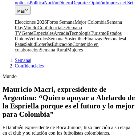
noticias
Política
Nación
Dinero
Deportes
Opinión
Impresa
Jet Set
Más
Elecciones 2026
Foros Semana
Mejor Colombia
Semana
Play
Mundo
Confidenciales
Semana
TV
Gente
Especiales
Arcadia
Tecnología
Turismo
Estados
Unidos
Vehículos
Semana Sostenible
Finanzas Personales
4
Patas
Salud
Loterías
Educación
Contenido en
colaboración
Semana Rural
Mujeres
Semana
|
Confidenciales
Mundo
Mauricio Macri, expresidente de
Argentina: “Quiero apoyar a Abelardo de
la Espriella porque es el futuro y lo mejor
para Colombia”
El también expresidente de Boca Juniors, hizo mención a su etapa
en el club y su relación con los futbolistas colombianos.