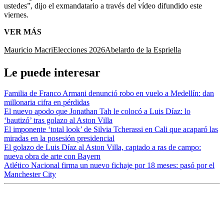
ustedes”, dijo el exmandatario a través del vídeo difundido este
viernes.
VER MÁS
Mauricio Macri
Elecciones 2026
Abelardo de la Espriella
Le puede interesar
Familia de Franco Armani denunció robo en vuelo a Medellín: dan
millonaria cifra en pérdidas
El nuevo apodo que Jonathan Tah le colocó a Luis Díaz: lo
‘bautizó’ tras golazo al Aston Villa
El imponente ‘total look’ de Silvia Tcherassi en Cali que acaparó las
miradas en la posesión presidencial
El golazo de Luis Díaz al Aston Villa, captado a ras de campo:
nueva obra de arte con Bayern
Atlético Nacional firma un nuevo fichaje por 18 meses: pasó por el
Manchester City