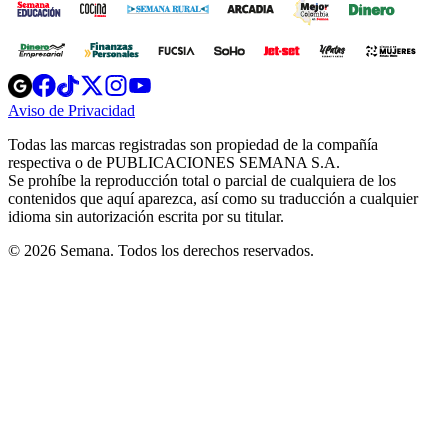
Opens
Opens
Opens
Opens
Opens
in
in
in
in
in
Aviso de Privacidad
Opens
new
new
new
new
new
in
window
window
window
window
window
Todas las marcas registradas son propiedad de la compañía
new
respectiva o de PUBLICACIONES SEMANA S.A.
window
Se prohíbe la reproducción total o parcial de cualquiera de los
contenidos que aquí aparezca, así como su traducción a cualquier
idioma sin autorización escrita por su titular.
© 2026 Semana. Todos los derechos reservados.