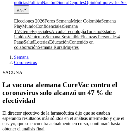
noticias
Política
Nación
Dinero
Deportes
Opinión
Impresa
Jet Set
Más
Elecciones 2026
Foros Semana
Mejor Colombia
Semana
Play
Mundo
Confidenciales
Semana
TV
Gente
Especiales
Arcadia
Tecnología
Turismo
Estados
Unidos
Vehículos
Semana Sostenible
Finanzas Personales
4
Patas
Salud
Loterías
Educación
Contenido en
colaboración
Semana Rural
Mujeres
Semana
|
Coronavirus
VACUNA
La vacuna alemana CureVac contra el
coronavirus solo alcanzó un 47 % de
efectividad
El director ejecutivo de la farmacéutica dijo que se estaban
esperando resultados más sólidos en el análisis intermedio y que el
ensayo, que se encuentra actualmente en curso, continuará hasta
obtener el análisis final.