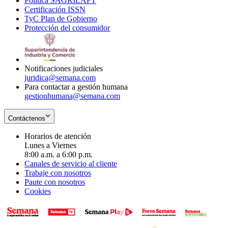
Política SAGRILAFT
Opens
new
in
window
Certificación ISSN
Opens
in
window
new
TyC Plan de Gobierno
in
new
Opens
window
Protección del consumidor
new
window
in
Opens
window
new
in
window
new
window
Notificaciones judiciales
juridica@semana.com
Para contactar a gestión humana
gestionhumana@semana.com
Contáctenos
Horarios de atención
Lunes a Viernes
8:00 a.m. a 6:00 p.m.
Canales de servicio al cliente
Trabaje con nosotros
Paute con nosotros
Cookies