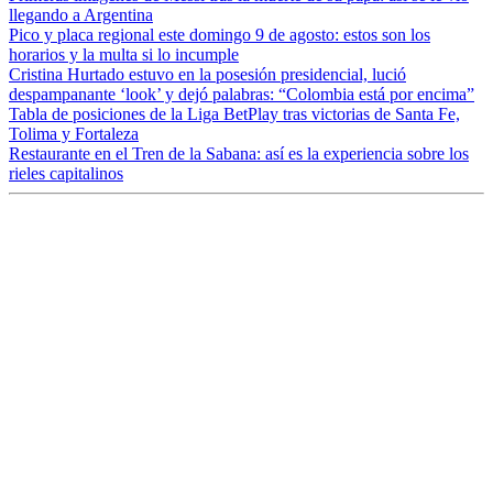
llegando a Argentina
Pico y placa regional este domingo 9 de agosto: estos son los
horarios y la multa si lo incumple
Cristina Hurtado estuvo en la posesión presidencial, lució
despampanante ‘look’ y dejó palabras: “Colombia está por encima”
Tabla de posiciones de la Liga BetPlay tras victorias de Santa Fe,
Tolima y Fortaleza
Restaurante en el Tren de la Sabana: así es la experiencia sobre los
rieles capitalinos