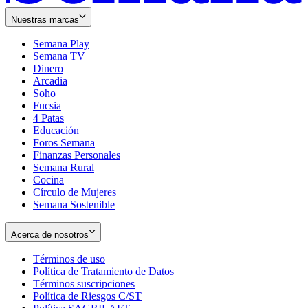
Nuestras marcas
Semana Play
Semana TV
Dinero
Arcadia
Soho
Opens
Fucsia
in
Opens
4 Patas
new
in
Educación
window
new
Foros Semana
window
Finanzas Personales
Semana Rural
Cocina
Círculo de Mujeres
Semana Sostenible
Acerca de nosotros
Términos de uso
Opens
Política de Tratamiento de Datos
in
Opens
Términos suscripciones
new
Opens
in
Política de Riesgos C/ST
window
in
Opens
new