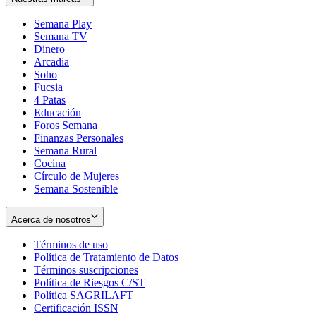
Semana Play
Semana TV
Dinero
Arcadia
Soho
Opens
Fucsia
in
Opens
4 Patas
new
in
Educación
window
new
Foros Semana
window
Finanzas Personales
Semana Rural
Cocina
Círculo de Mujeres
Semana Sostenible
Acerca de nosotros
Términos de uso
Opens
Política de Tratamiento de Datos
in
Opens
Términos suscripciones
new
Opens
in
Política de Riesgos C/ST
window
in
Opens
new
Política SAGRILAFT
Opens
new
in
window
Certificación ISSN
Opens
in
window
new