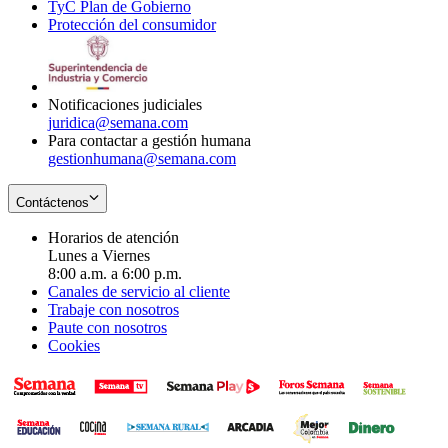
TyC Plan de Gobierno
in
new
Opens
window
Protección del consumidor
new
window
in
Opens
window
new
in
window
new
window
Notificaciones judiciales
juridica@semana.com
Para contactar a gestión humana
gestionhumana@semana.com
Contáctenos
Horarios de atención
Lunes a Viernes
8:00 a.m. a 6:00 p.m.
Canales de servicio al cliente
Trabaje con nosotros
Paute con nosotros
Cookies