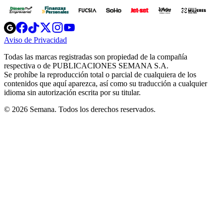
Opens
Opens
Opens
Opens
Opens
in
in
in
in
in
Aviso de Privacidad
Opens
new
new
new
new
new
in
window
window
window
window
window
Todas las marcas registradas son propiedad de la compañía
new
respectiva o de PUBLICACIONES SEMANA S.A.
window
Se prohíbe la reproducción total o parcial de cualquiera de los
contenidos que aquí aparezca, así como su traducción a cualquier
idioma sin autorización escrita por su titular.
© 2026 Semana. Todos los derechos reservados.