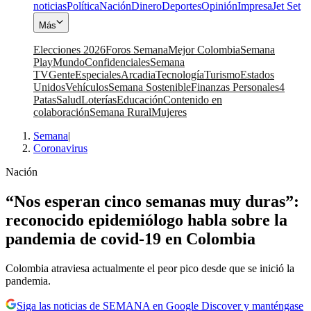
noticias
Política
Nación
Dinero
Deportes
Opinión
Impresa
Jet Set
Más
Elecciones 2026
Foros Semana
Mejor Colombia
Semana
Play
Mundo
Confidenciales
Semana
TV
Gente
Especiales
Arcadia
Tecnología
Turismo
Estados
Unidos
Vehículos
Semana Sostenible
Finanzas Personales
4
Patas
Salud
Loterías
Educación
Contenido en
colaboración
Semana Rural
Mujeres
Semana
|
Coronavirus
Nación
“Nos esperan cinco semanas muy duras”:
reconocido epidemiólogo habla sobre la
pandemia de covid-19 en Colombia
Colombia atraviesa actualmente el peor pico desde que se inició la
pandemia.
Siga las noticias de SEMANA en Google Discover y manténgase