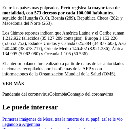
Entre los países más golpeados,
Perú registra la mayor tasa de
mortalidad, con 573 decesos por cada 100.000 habitantes
,
seguido de Hungría (310), Bosnia (289), República Checa (282) y
Macedonia del Norte (263).
Los últimos reportes indican que América Latina y el Caribe suman
1.212.922 fallecidos (35.127.289 contagios), Europa 1.152.226
(53.653.752), Estados Unidos y Canadá 625.884 (34.877.603), Asia
540.460 (38.478.717), Oriente Medio 146.402 (8.921.286), África
134.995 (5.062.080) y Oceanía 1.105 (50.536).
El anterior balance fue realizado a partir de datos de las autoridades
nacionales recopilados por las oficinas de la AFP y con
informaciones de la Organización Mundial de la Salud (OMS).
VER MÁS
Pandemia del coronavirus
Colombia
Contagio del coronavirus
Le puede interesar
Primeras imágenes de Messi tras la muerte de su papá: así se le vio
llegando a Argentina