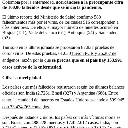
Colombia por la enfermedad,
acercándose a la preocupante cifra
de 100.00 fallecidos desde que se inició la pandemia.
El último reporte del Ministerio de Salud confirmó
588
fallecimientos más por el virus, de los cuales 516 corresponden a
días anteriores. De ellos, el mayor número de muertes ocurrió en
Bogotá (151), Valle del Cauca (61), Antioquia (54) y Santander
(52).
Tan solo en la última jornada se procesaron 87.837 pruebas de
coronavirus. De estas pruebas, 61.630
fueron PCR y 26.207 de
antígenos, razón por la que
se precisa que en el país hay 153.991
casos activos de la enfermedad.
Cifras a nivel global
Los países que más fallecidos registraron según los últimos balances
oficiales son
India (2.726), Brasil (827) y Argentina (686). Entre
tanto, la cantidad de muertos en Estados Unidos asciende a 599.945
con 33.474.765 contagios.
Después de Estados Unidos, los países con más víctimas mortales
son: Brasil, con 488.228 muertos y 17.452.612 casos; India, con
377.031 muertos (29.570.881 casos); México, con 230.187 muertos