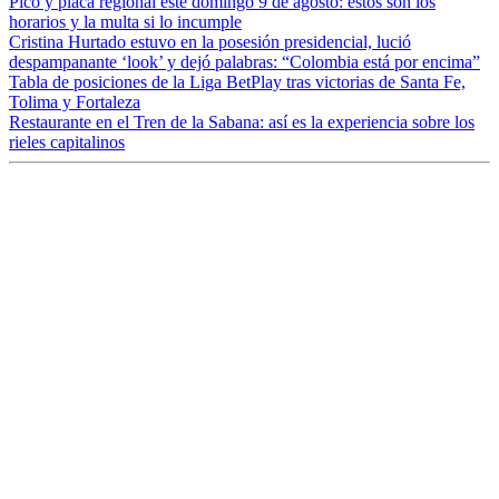
Pico y placa regional este domingo 9 de agosto: estos son los
horarios y la multa si lo incumple
Cristina Hurtado estuvo en la posesión presidencial, lució
despampanante ‘look’ y dejó palabras: “Colombia está por encima”
Tabla de posiciones de la Liga BetPlay tras victorias de Santa Fe,
Tolima y Fortaleza
Restaurante en el Tren de la Sabana: así es la experiencia sobre los
rieles capitalinos