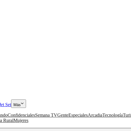
Jet Set
Más
ndo
Confidenciales
Semana TV
Gente
Especiales
Arcadia
Tecnología
Tur
a Rural
Mujeres