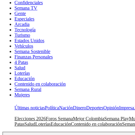
Confidenciales
Semana TV
Gente
Especiales
Arcadia
Tecnología
Turismo
Estados Unidos
Vehículos
Semana Sostenible
Finanzas Personales
4 Patas
Salud
Loterías
Educación
Contenido en colaboración
Semana Rural
Mujeres
Últimas noticias
Política
Nación
Dinero
Deportes
Opinión
Impresa
Elecciones 2026
Foros Semana
Mejor Colombia
Semana Play
Mu
Patas
Salud
Loterías
Educación
Contenido en colaboración
Seman