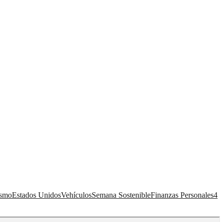
ismo
Estados Unidos
Vehículos
Semana Sostenible
Finanzas Personales
4