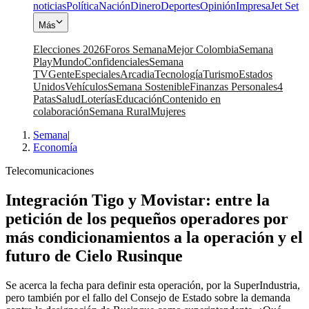
noticias
Política
Nación
Dinero
Deportes
Opinión
Impresa
Jet Set
Más
Elecciones 2026
Foros Semana
Mejor Colombia
Semana
Play
Mundo
Confidenciales
Semana
TV
Gente
Especiales
Arcadia
Tecnología
Turismo
Estados
Unidos
Vehículos
Semana Sostenible
Finanzas Personales
4
Patas
Salud
Loterías
Educación
Contenido en
colaboración
Semana Rural
Mujeres
Semana
|
Economía
Telecomunicaciones
Integración Tigo y Movistar: entre la
petición de los pequeños operadores por
más condicionamientos a la operación y el
futuro de Cielo Rusinque
Se acerca la fecha para definir esta operación, por la SuperIndustria,
pero también por el fallo del Consejo de Estado sobre la demanda