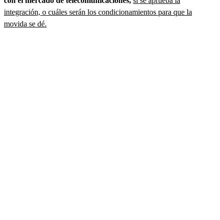
con el mercado de telecomunicaciones,
si se aprueba la
integración, o cuáles serán los condicionamientos para que la
movida se dé.