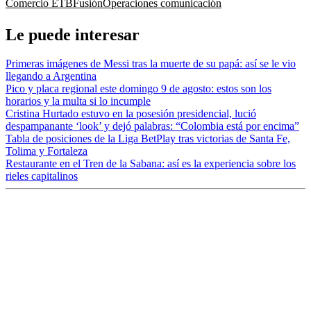
Comercio
ETB
Fusión
Operaciones
comunicación
Le puede interesar
Primeras imágenes de Messi tras la muerte de su papá: así se le vio
llegando a Argentina
Pico y placa regional este domingo 9 de agosto: estos son los
horarios y la multa si lo incumple
Cristina Hurtado estuvo en la posesión presidencial, lució
despampanante ‘look’ y dejó palabras: “Colombia está por encima”
Tabla de posiciones de la Liga BetPlay tras victorias de Santa Fe,
Tolima y Fortaleza
Restaurante en el Tren de la Sabana: así es la experiencia sobre los
rieles capitalinos