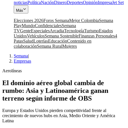
noticias
Política
Nación
Dinero
Deportes
Opinión
Impresa
Jet Set
Más
Elecciones 2026
Foros Semana
Mejor Colombia
Semana
Play
Mundo
Confidenciales
Semana
TV
Gente
Especiales
Arcadia
Tecnología
Turismo
Estados
Unidos
Vehículos
Semana Sostenible
Finanzas Personales
4
Patas
Salud
Loterías
Educación
Contenido en
colaboración
Semana Rural
Mujeres
Semana
|
Empresas
Aerolíneas
El dominio aéreo global cambia de
rumbo: Asia y Latinoamérica ganan
terreno según informe de OBS
Europa y Estados Unidos pierden competitividad frente al
crecimiento de nuevos hubs en Asia, Medio Oriente y América
Latina