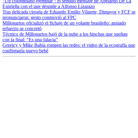
“Un colombiano ejemplar”: el sentido mensaje de Abelardo De La
Espriella con el que despide a Alfonso Lizarazo
Tras delicada cirugía de Eduardo Emilio Vilarete, Dimayor y FCF se
pronunciaron: gesto conmovió al FPC
Millonarios oficializó el fichaje de un volante brasileño: ansiado
refuerzo se concretó
Técnico de Millonarios bajó de la nube a los hinchas que sueñan
con la final: “Es una falacia”
Greeicy y Mike Bahía rompen las redes: el video de la ecografía que
confirmaría nuevo bebé