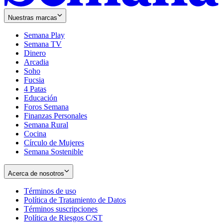
Nuestras marcas
Semana Play
Semana TV
Dinero
Arcadia
Soho
Opens
Fucsia
in
Opens
4 Patas
new
in
Educación
window
new
Foros Semana
window
Finanzas Personales
Semana Rural
Cocina
Círculo de Mujeres
Semana Sostenible
Acerca de nosotros
Términos de uso
Opens
Política de Tratamiento de Datos
in
Opens
Términos suscripciones
new
Opens
in
Política de Riesgos C/ST
window
in
Opens
new