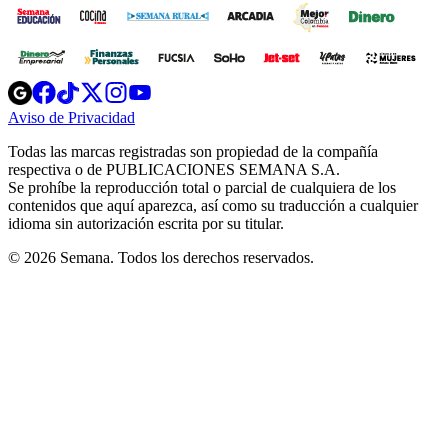
Opens
Opens
Opens
Opens
Opens
in
in
in
in
in
Aviso de Privacidad
Opens
new
new
new
new
new
in
window
window
window
window
window
Todas las marcas registradas son propiedad de la compañía
new
respectiva o de PUBLICACIONES SEMANA S.A.
window
Se prohíbe la reproducción total o parcial de cualquiera de los
contenidos que aquí aparezca, así como su traducción a cualquier
idioma sin autorización escrita por su titular.
© 2026 Semana. Todos los derechos reservados.