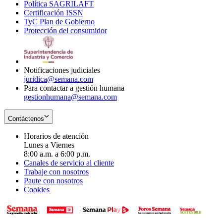
Política SAGRILAFT
Opens
new
in
window
Certificación ISSN
Opens
in
window
new
TyC Plan de Gobierno
in
new
Opens
window
Protección del consumidor
new
window
in
Opens
window
new
in
window
new
window
Notificaciones judiciales
juridica@semana.com
Para contactar a gestión humana
gestionhumana@semana.com
Contáctenos
Horarios de atención
Lunes a Viernes
8:00 a.m. a 6:00 p.m.
Canales de servicio al cliente
Trabaje con nosotros
Paute con nosotros
Cookies