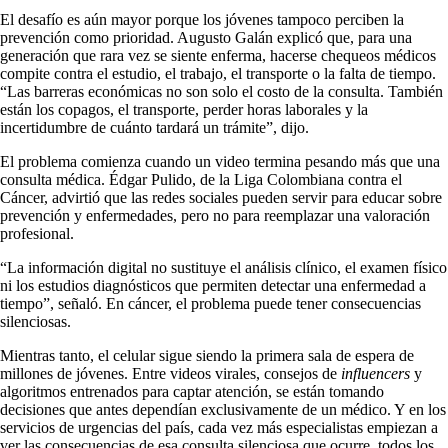
El desafío es aún mayor porque los jóvenes tampoco perciben la
prevención como prioridad. Augusto Galán explicó que, para una
generación que rara vez se siente enferma, hacerse chequeos médicos
compite contra el estudio, el trabajo, el transporte o la falta de tiempo.
“Las barreras económicas no son solo el costo de la consulta. También
están los copagos, el transporte, perder horas laborales y la
incertidumbre de cuánto tardará un trámite”, dijo.
El problema comienza cuando un video termina pesando más que una
consulta médica. Édgar Pulido, de la Liga Colombiana contra el
Cáncer, advirtió que las redes sociales pueden servir para educar sobre
prevención y enfermedades, pero no para reemplazar una valoración
profesional.
“La información digital no sustituye el análisis clínico, el examen físico
ni los estudios diagnósticos que permiten detectar una enfermedad a
tiempo”, señaló. En cáncer, el problema puede tener consecuencias
silenciosas.
Mientras tanto, el celular sigue siendo la primera sala de espera de
millones de jóvenes. Entre videos virales, consejos de
influencers
y
algoritmos entrenados para captar atención, se están tomando
decisiones que antes dependían exclusivamente de un médico. Y en los
servicios de urgencias del país, cada vez más especialistas empiezan a
ver las consecuencias de esa consulta silenciosa que ocurre, todos los