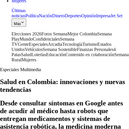
Mujeres
Últimas
noticias
Política
Nación
Dinero
Deportes
Opinión
Impresa
Jet Set
Más
Elecciones 2026
Foros Semana
Mejor Colombia
Semana
Play
Mundo
Confidenciales
Semana
TV
Gente
Especiales
Arcadia
Tecnología
Turismo
Estados
Unidos
Vehículos
Semana Sostenible
Finanzas Personales
4
Patas
Salud
Loterías
Educación
Contenido en colaboración
Semana
Rural
Mujeres
Especiales Multimedia
Salud en Colombia: innovaciones y nuevas
tendencias
Desde consultar síntomas en Google antes
de acudir al médico hasta robots que
entregan medicamentos y sistemas de
asistencia robótica, la medicina moderna