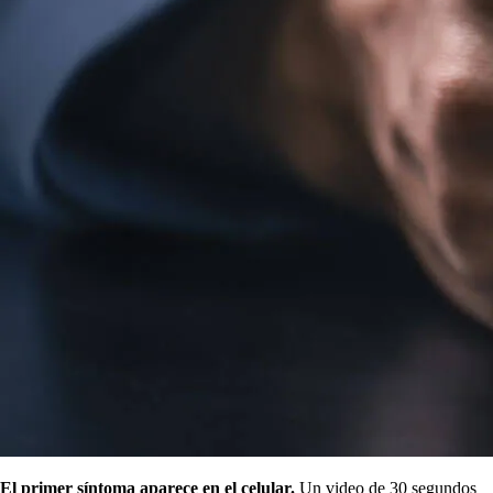
El primer síntoma aparece en el celular.
Un video de 30 segundos