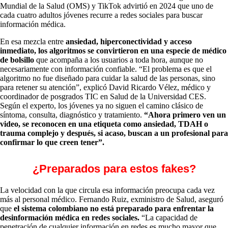
Mundial de la Salud (OMS) y TikTok advirtió en 2024 que uno de
cada cuatro adultos jóvenes recurre a redes sociales para buscar
información médica.
En esa mezcla entre
ansiedad, hiperconectividad y acceso
inmediato, los algoritmos se convirtieron en una especie de médico
de bolsillo
que acompaña a los usuarios a toda hora, aunque no
necesariamente con información confiable. “El problema es que el
algoritmo no fue diseñado para cuidar la salud de las personas, sino
para retener su atención”, explicó David Ricardo Vélez, médico y
coordinador de posgrados TIC en Salud de la Universidad CES.
Según el experto, los jóvenes ya no siguen el camino clásico de
síntoma, consulta, diagnóstico y tratamiento.
“Ahora primero ven un
video, se reconocen en una etiqueta como ansiedad, TDAH o
trauma complejo y después, si acaso, buscan a un profesional para
confirmar lo que creen tener”.
¿Preparados para estos fakes?
La velocidad con la que circula esa información preocupa cada vez
más al personal médico. Fernando Ruiz, exministro de Salud, aseguró
que
el sistema colombiano no está preparado para enfrentar la
desinformación médica en redes sociales.
“La capacidad de
penetración de cualquier información en redes es mucho mayor que