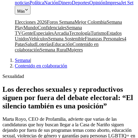
noticias
Política
Nación
Dinero
Deportes
Opinión
Impresa
Jet Set
Más
Elecciones 2026
Foros Semana
Mejor Colombia
Semana
Play
Mundo
Confidenciales
Semana
TV
Gente
Especiales
Arcadia
Tecnología
Turismo
Estados
Unidos
Vehículos
Semana Sostenible
Finanzas Personales
4
Patas
Salud
Loterías
Educación
Contenido en
colaboración
Semana Rural
Mujeres
Semana
|
Contenido en colaboración
Sexualidad
Los derechos sexuales y reproductivos
siguen por fuera del debate electoral: “El
silencio también es una posición”
Marta Royo, CEO de Profamilia, advierte que varias de las
candidaturas que hoy buscan llegar a la Casa de Nariño siguen
dejando por fuera de sus programas temas como aborto, educación
sexual, violencias de género y garantías para personas LGBTIQ+ en