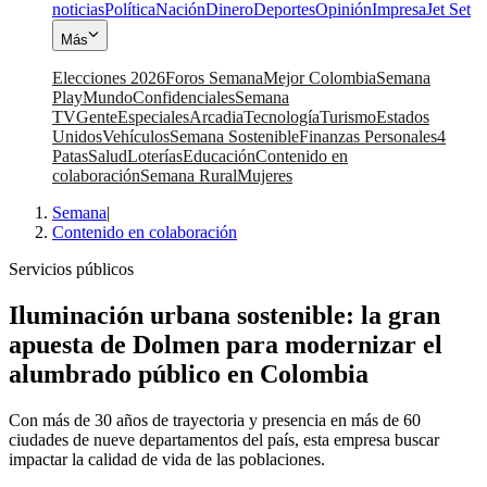
noticias
Política
Nación
Dinero
Deportes
Opinión
Impresa
Jet Set
Más
Elecciones 2026
Foros Semana
Mejor Colombia
Semana
Play
Mundo
Confidenciales
Semana
TV
Gente
Especiales
Arcadia
Tecnología
Turismo
Estados
Unidos
Vehículos
Semana Sostenible
Finanzas Personales
4
Patas
Salud
Loterías
Educación
Contenido en
colaboración
Semana Rural
Mujeres
Semana
|
Contenido en colaboración
Servicios públicos
Iluminación urbana sostenible: la gran
apuesta de Dolmen para modernizar el
alumbrado público en Colombia
Con más de 30 años de trayectoria y presencia en más de 60
ciudades de nueve departamentos del país, esta empresa buscar
impactar la calidad de vida de las poblaciones.