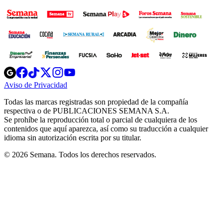
Opens
Opens
Opens
Opens
Opens
in
in
in
in
in
Aviso de Privacidad
Opens
new
new
new
new
new
in
window
window
window
window
window
Todas las marcas registradas son propiedad de la compañía
new
respectiva o de PUBLICACIONES SEMANA S.A.
window
Se prohíbe la reproducción total o parcial de cualquiera de los
contenidos que aquí aparezca, así como su traducción a cualquier
idioma sin autorización escrita por su titular.
© 2026 Semana. Todos los derechos reservados.