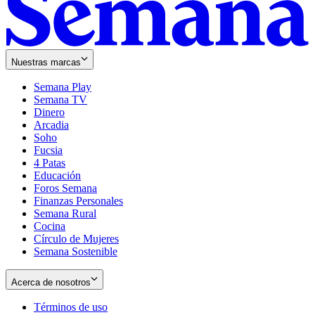
Nuestras marcas
Semana Play
Semana TV
Dinero
Arcadia
Soho
Opens
Fucsia
in
Opens
4 Patas
new
in
Educación
window
new
Foros Semana
window
Finanzas Personales
Semana Rural
Cocina
Círculo de Mujeres
Semana Sostenible
Acerca de nosotros
Términos de uso
Opens